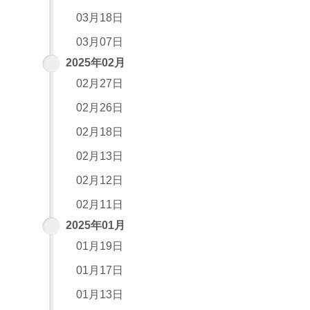
03月18日
03月07日
2025年02月
02月27日
02月26日
02月18日
02月13日
02月12日
02月11日
2025年01月
01月19日
01月17日
01月13日