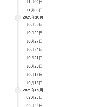
11月04日
11月03日
2025年10月
10月30日
10月29日
10月27日
10月24日
10月21日
10月20日
10月17日
10月13日
2025年09月
09月28日
09月25日