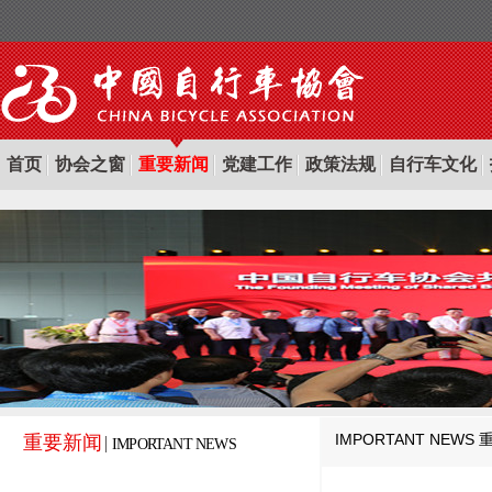
首页
协会之窗
重要新闻
党建工作
政策法规
自行车文化
IMPORTANT NEWS
重要新闻
IMPORTANT NEWS