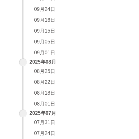
09月24日
09月16日
09月15日
09月05日
09月01日
2025年08月
08月25日
08月22日
08月18日
08月01日
2025年07月
07月31日
07月24日