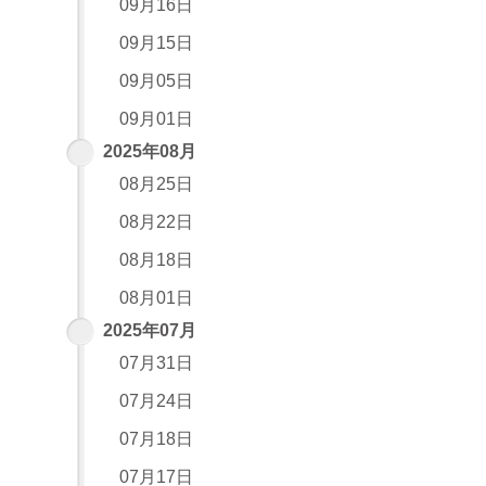
09月16日
09月15日
09月05日
09月01日
2025年08月
08月25日
08月22日
08月18日
08月01日
2025年07月
07月31日
07月24日
07月18日
07月17日