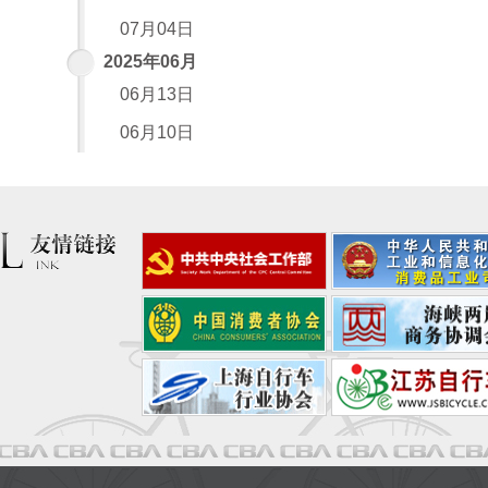
07月04日
2025年06月
06月13日
06月10日