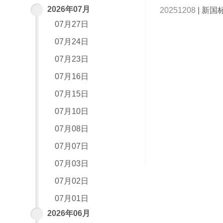
2026年07月
20251208
|
新国
07月27日
07月24日
07月23日
07月16日
07月15日
07月10日
07月08日
07月07日
07月03日
07月02日
07月01日
2026年06月