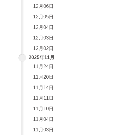
12月06日
12月05日
12月04日
12月03日
12月02日
2025年11月
11月24日
11月20日
11月14日
11月11日
11月10日
11月04日
11月03日