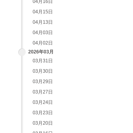
04月16日
04月15日
04月13日
04月03日
04月02日
2026年03月
03月31日
03月30日
03月29日
03月27日
03月24日
03月23日
03月20日