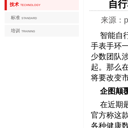
自行
技术
TECHNOLOGY
标准
来源：pc
STANDARD
培训
TRAINING
智能自
手表手环
少数团队
起。那么
将要改变
企图颠
在近期最
官方称这
各种健康