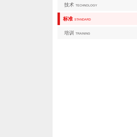
技术
TECHNOLOGY
标准
STANDARD
培训
TRAINING