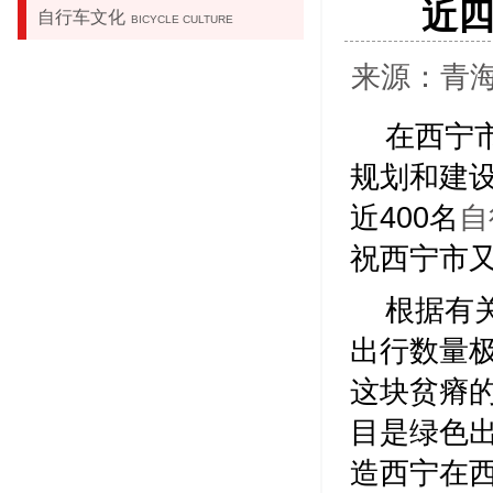
近
自行车文化
BICYCLE CULTURE
来源：青海新
在西宁
规划和建
近400名
自
祝西宁市
根据有
出行数量
这块贫瘠
目是绿色
造西宁在