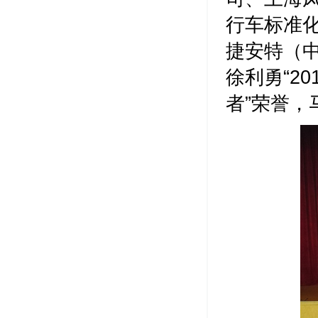
行车标准
捷安特（
徐利勇“2
者”荣誉