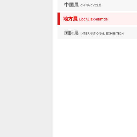
中国展
CHINA CYCLE
地方展
LOCAL EXHIBITION
国际展
INTERNATIONAL EXHIBITION