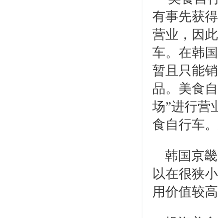
有事先
获
得
营业
，因此
车
。在
韩国
暂
且只能
销
品。美食自
场
”
进
行
营
食自行
车
。
韩国京畿
以在很狭小
用价值较高