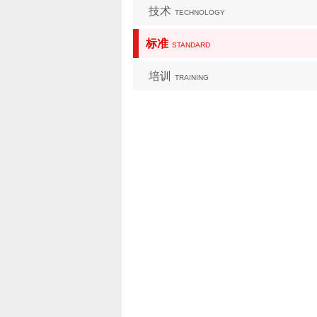
技术
TECHNOLOGY
标准
STANDARD
培训
TRAINING