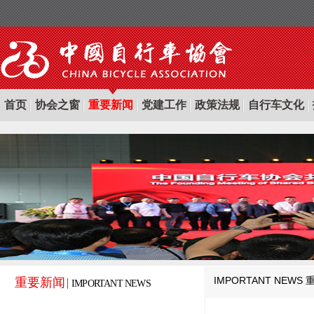
首页
协会之窗
重要新闻
党建工作
政策法规
自行车文化
IMPORTANT NEWS
重要新闻
IMPORTANT NEWS