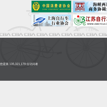
您是第 135,321,179 位访问者