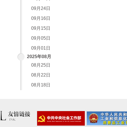
09月24日
09月16日
09月15日
09月05日
09月01日
2025年08月
08月25日
08月22日
08月18日