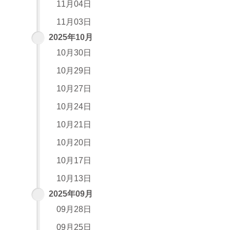
11月04日
11月03日
2025年10月
10月30日
10月29日
10月27日
10月24日
10月21日
10月20日
10月17日
10月13日
2025年09月
09月28日
09月25日