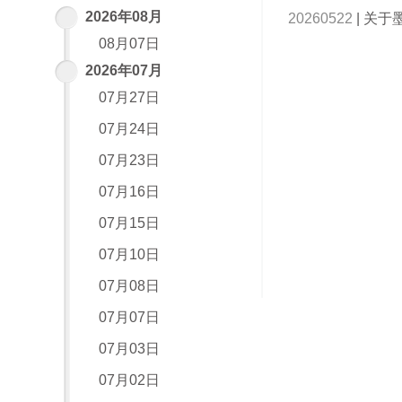
2026年08月
20260522
|
关于
08月07日
2026年07月
07月27日
07月24日
07月23日
07月16日
07月15日
07月10日
07月08日
07月07日
07月03日
07月02日