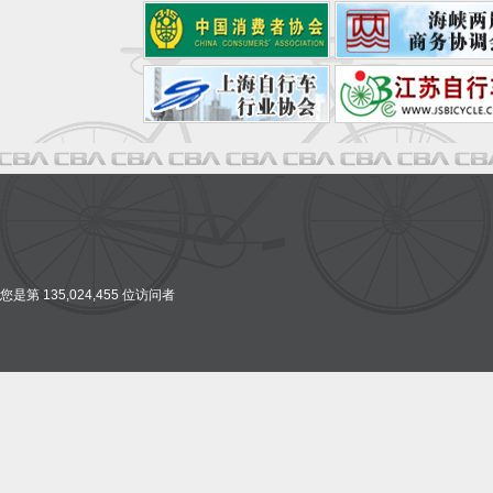
您是第 135,024,455 位访问者