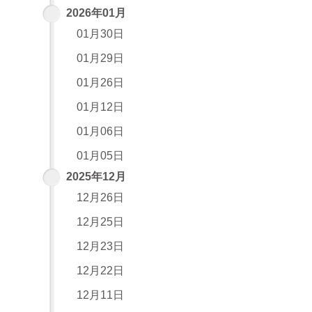
2026年01月
01月30日
01月29日
01月26日
01月12日
01月06日
01月05日
2025年12月
12月26日
12月25日
12月23日
12月22日
12月11日