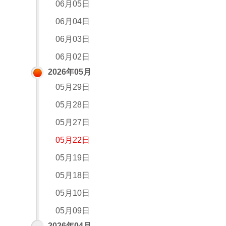
06月05日
06月04日
06月03日
06月02日
2026年05月
05月29日
05月28日
05月27日
05月22日
05月19日
05月18日
05月10日
05月09日
2026年04月