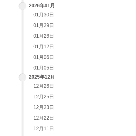
2026年01月
01月30日
01月29日
01月26日
01月12日
01月06日
01月05日
2025年12月
12月26日
12月25日
12月23日
12月22日
12月11日