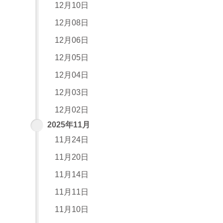
12月10日
12月08日
12月06日
12月05日
12月04日
12月03日
12月02日
2025年11月
11月24日
11月20日
11月14日
11月11日
11月10日