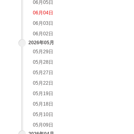
06月05日
06月04日
06月03日
06月02日
2026年05月
05月29日
05月28日
05月27日
05月22日
05月19日
05月18日
05月10日
05月09日
2026年04月