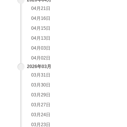
04月21日
04月16日
04月15日
04月13日
04月03日
04月02日
2026年03月
03月31日
03月30日
03月29日
03月27日
03月24日
03月23日