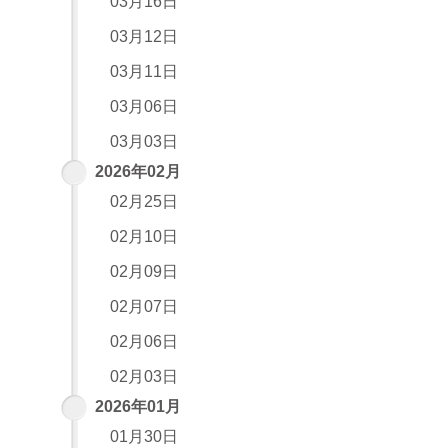
03月16日
03月12日
03月11日
03月06日
03月03日
2026年02月
02月25日
02月10日
02月09日
02月07日
02月06日
02月03日
2026年01月
01月30日