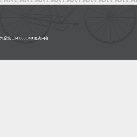
您是第 134,880,840 位访问者