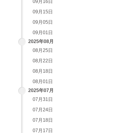
09月16日
09月15日
09月05日
09月01日
2025年08月
08月25日
08月22日
08月18日
08月01日
2025年07月
07月31日
07月24日
07月18日
07月17日