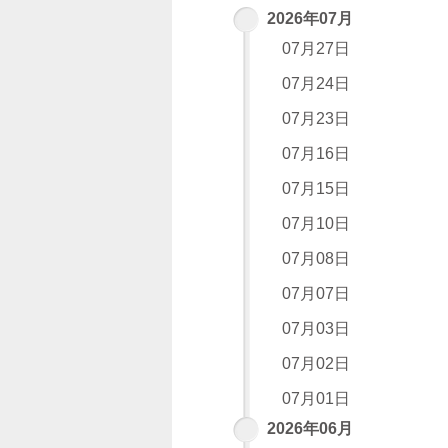
2026年07月
07月27日
07月24日
07月23日
07月16日
07月15日
07月10日
07月08日
07月07日
07月03日
07月02日
07月01日
2026年06月