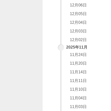
12月06日
12月05日
12月04日
12月03日
12月02日
2025年11月
11月24日
11月20日
11月14日
11月11日
11月10日
11月04日
11月03日