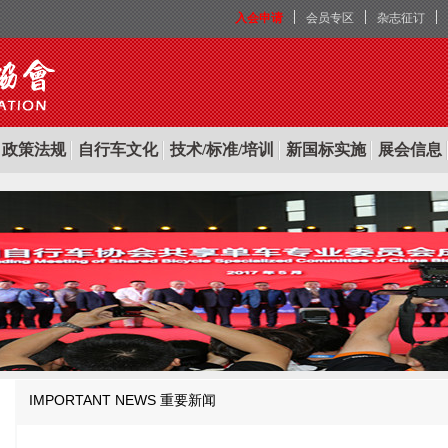
入会申请
会员专区
杂志征订
政策法规
自行车文化
技术/标准/培训
新国标实施
展会信息
IMPORTANT NEWS
重要新闻