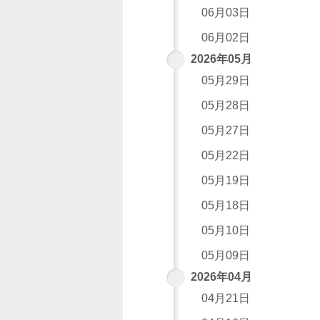
06月03日
06月02日
2026年05月
05月29日
05月28日
05月27日
05月22日
05月19日
05月18日
05月10日
05月09日
2026年04月
04月21日