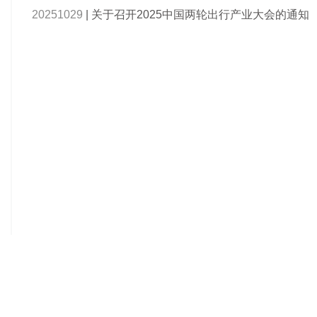
20251029
|
关于召开2025中国两轮出行产业大会的通知