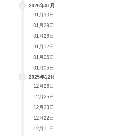
2026年01月
01月30日
01月29日
01月26日
01月12日
01月06日
01月05日
2025年12月
12月26日
12月25日
12月23日
12月22日
12月11日