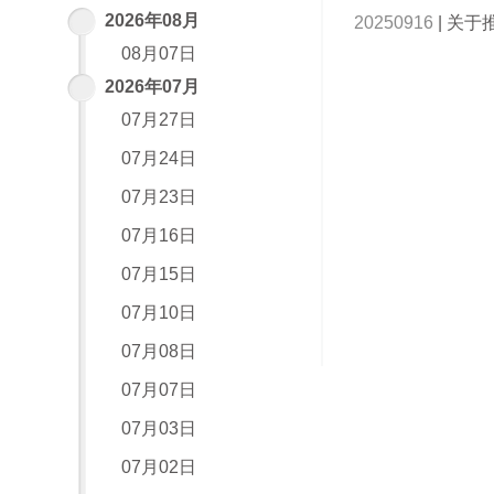
2026年08月
20250916
|
关于
08月07日
2026年07月
07月27日
07月24日
07月23日
07月16日
07月15日
07月10日
07月08日
07月07日
07月03日
07月02日