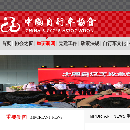
首页
协会之窗
重要新闻
党建工作
政策法规
自行车文化
IMPORTANT NEWS
重要新闻
IMPORTANT NEWS