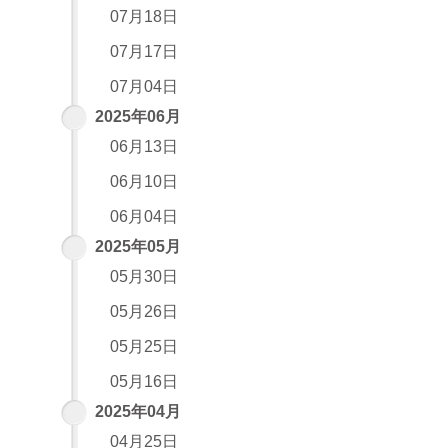
07月18日
07月17日
07月04日
2025年06月
06月13日
06月10日
06月04日
2025年05月
05月30日
05月26日
05月25日
05月16日
2025年04月
04月25日