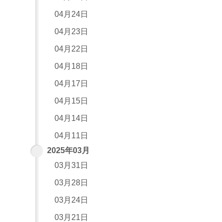
04月24日
04月23日
04月22日
04月18日
04月17日
04月15日
04月14日
04月11日
2025年03月
03月31日
03月28日
03月24日
03月21日