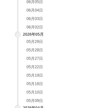
06月05日
06月04日
06月03日
06月02日
2026年05月
05月29日
05月28日
05月27日
05月22日
05月19日
05月18日
05月10日
05月09日
2026年04月