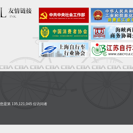
您是第 135,121,045 位访问者