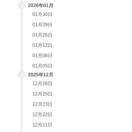
2026年01月
01月30日
01月29日
01月26日
01月12日
01月06日
01月05日
2025年12月
12月26日
12月25日
12月23日
12月22日
12月11日