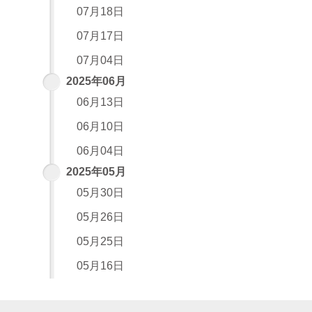
07月18日
07月17日
07月04日
2025年06月
06月13日
06月10日
06月04日
2025年05月
05月30日
05月26日
05月25日
05月16日