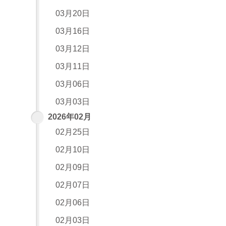
03月20日
03月16日
03月12日
03月11日
03月06日
03月03日
2026年02月
02月25日
02月10日
02月09日
02月07日
02月06日
02月03日