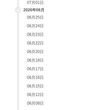
07月01日
2026年06月
06月25日
06月24日
06月23日
06月22日
06月20日
06月18日
06月17日
06月16日
06月15日
06月12日
06月08日