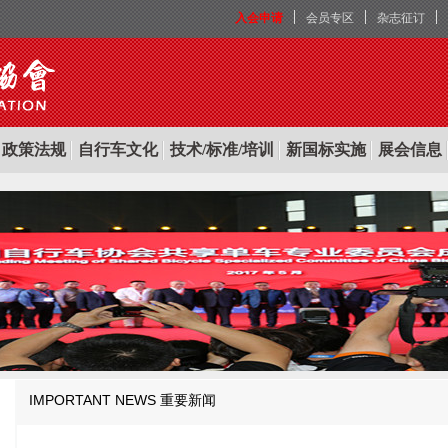
入会申请
会员专区
杂志征订
政策法规
自行车文化
技术/标准/培训
新国标实施
展会信息
IMPORTANT NEWS
重要新闻