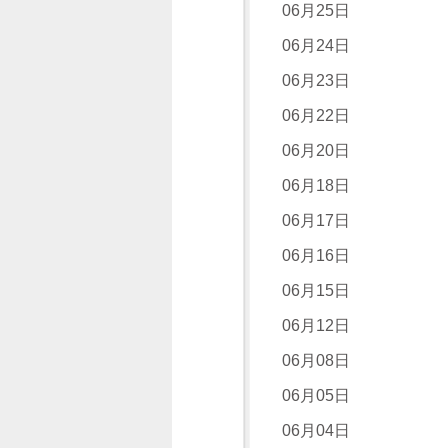
06月25日
06月24日
06月23日
06月22日
06月20日
06月18日
06月17日
06月16日
06月15日
06月12日
06月08日
06月05日
06月04日