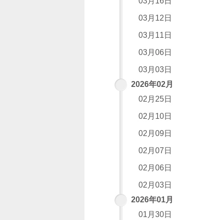
03月16日
03月12日
03月11日
03月06日
03月03日
2026年02月
02月25日
02月10日
02月09日
02月07日
02月06日
02月03日
2026年01月
01月30日