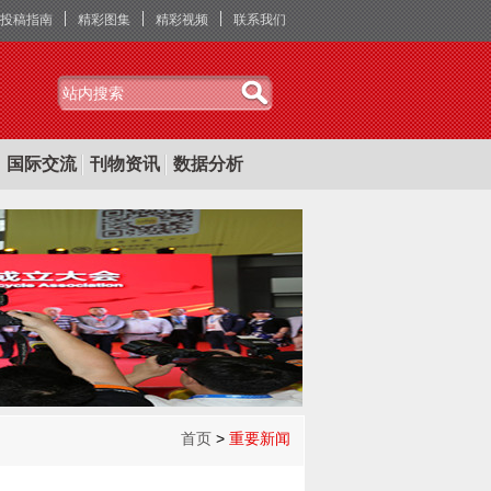
投稿指南
精彩图集
精彩视频
联系我们
国际交流
刊物资讯
数据分析
首页
>
重要新闻