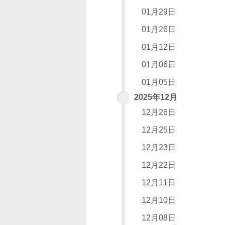
01月29日
01月26日
01月12日
01月06日
01月05日
2025年12月
12月26日
12月25日
12月23日
12月22日
12月11日
12月10日
12月08日