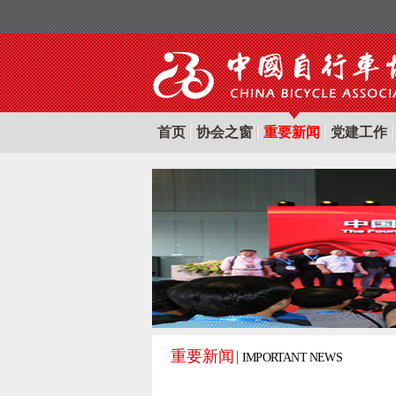
首页
协会之窗
重要新闻
党建工作
重要新闻
IMPORTANT NEWS