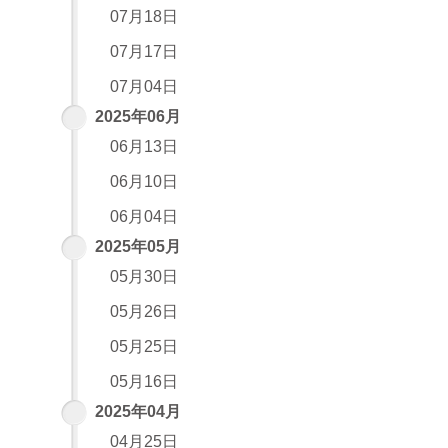
07月18日
07月17日
07月04日
2025年06月
06月13日
06月10日
06月04日
2025年05月
05月30日
05月26日
05月25日
05月16日
2025年04月
04月25日