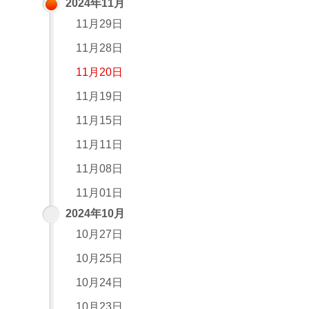
2024年11月
11月29日
11月28日
11月20日
11月19日
11月15日
11月11日
11月08日
11月01日
2024年10月
10月27日
10月25日
10月24日
10月23日