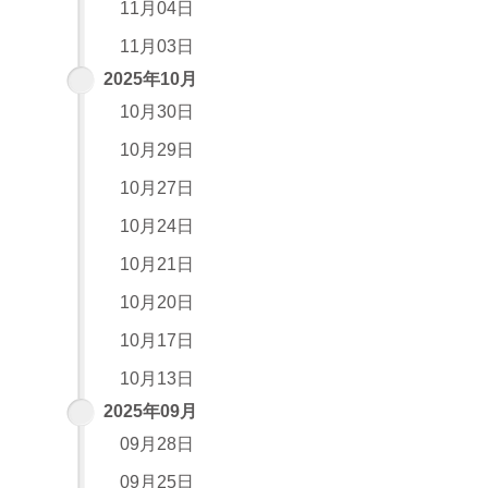
11月04日
11月03日
2025年10月
10月30日
10月29日
10月27日
10月24日
10月21日
10月20日
10月17日
10月13日
2025年09月
09月28日
09月25日