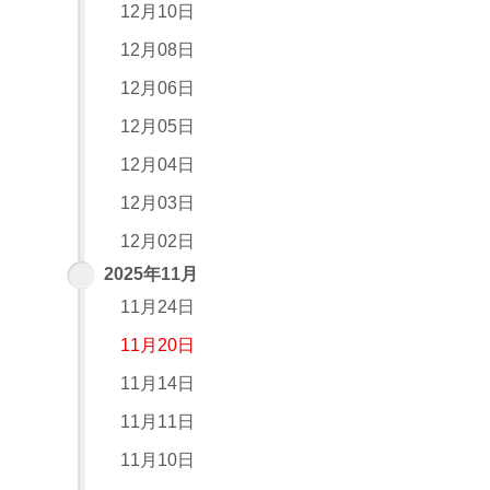
12月10日
12月08日
12月06日
12月05日
12月04日
12月03日
12月02日
2025年11月
11月24日
11月20日
11月14日
11月11日
11月10日