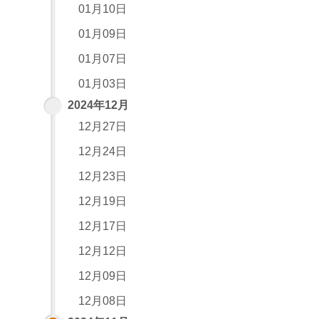
01月10日
01月09日
01月07日
01月03日
2024年12月
12月27日
12月24日
12月23日
12月19日
12月17日
12月12日
12月09日
12月08日