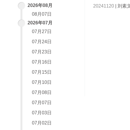
2026年08月
20241120
|
刘素
08月07日
2026年07月
07月27日
07月24日
07月23日
07月16日
07月15日
07月10日
07月08日
07月07日
07月03日
07月02日