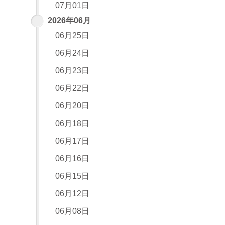
07月01日
2026年06月
06月25日
06月24日
06月23日
06月22日
06月20日
06月18日
06月17日
06月16日
06月15日
06月12日
06月08日