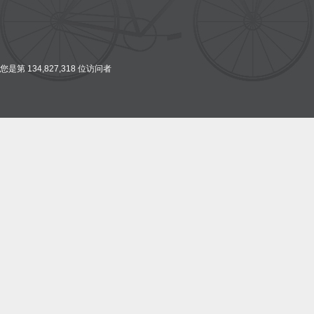
您是第 134,827,318 位访问者