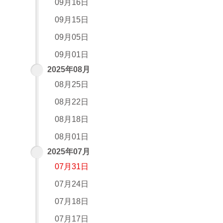
09月16日
09月15日
09月05日
09月01日
2025年08月
08月25日
08月22日
08月18日
08月01日
2025年07月
07月31日
07月24日
07月18日
07月17日