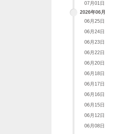
07月01日
2026年06月
06月25日
06月24日
06月23日
06月22日
06月20日
06月18日
06月17日
06月16日
06月15日
06月12日
06月08日