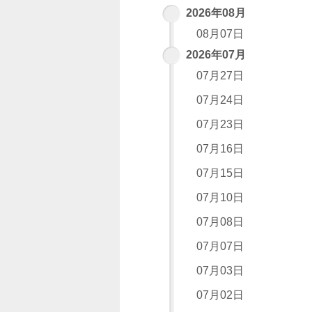
2026年08月
08月07日
2026年07月
07月27日
07月24日
07月23日
07月16日
07月15日
07月10日
07月08日
07月07日
07月03日
07月02日