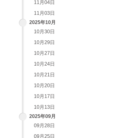
11月04日
11月03日
2025年10月
10月30日
10月29日
10月27日
10月24日
10月21日
10月20日
10月17日
10月13日
2025年09月
09月28日
09月25日