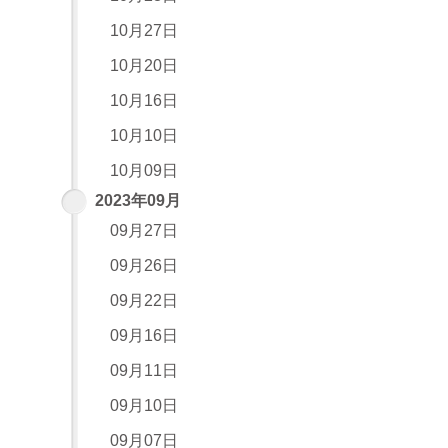
10月27日
10月20日
10月16日
10月10日
10月09日
2023年09月
09月27日
09月26日
09月22日
09月16日
09月11日
09月10日
09月07日