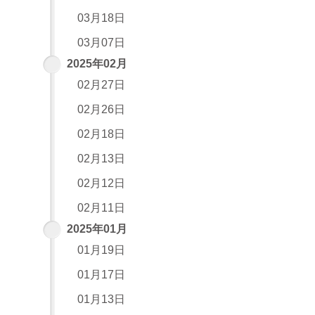
03月18日
03月07日
2025年02月
02月27日
02月26日
02月18日
02月13日
02月12日
02月11日
2025年01月
01月19日
01月17日
01月13日