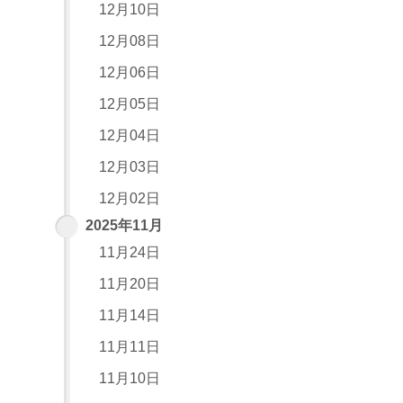
12月10日
12月08日
12月06日
12月05日
12月04日
12月03日
12月02日
2025年11月
11月24日
11月20日
11月14日
11月11日
11月10日