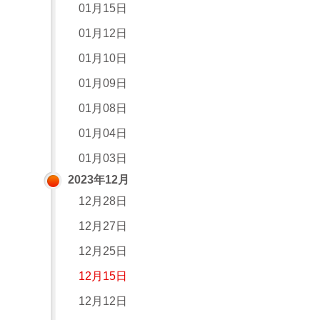
01月15日
01月12日
01月10日
01月09日
01月08日
01月04日
01月03日
2023年12月
12月28日
12月27日
12月25日
12月15日
12月12日