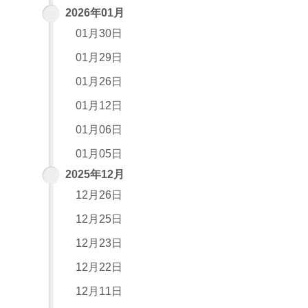
2026年01月
01月30日
01月29日
01月26日
01月12日
01月06日
01月05日
2025年12月
12月26日
12月25日
12月23日
12月22日
12月11日