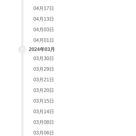
04月17日
04月13日
04月03日
04月01日
2024年03月
03月30日
03月29日
03月21日
03月20日
03月15日
03月14日
03月08日
03月06日