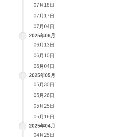
07月18日
07月17日
07月04日
2025年06月
06月13日
06月10日
06月04日
2025年05月
05月30日
05月26日
05月25日
05月16日
2025年04月
04月25日