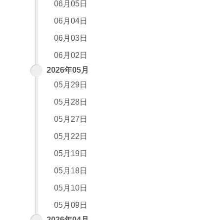
06月05日
06月04日
06月03日
06月02日
2026年05月
05月29日
05月28日
05月27日
05月22日
05月19日
05月18日
05月10日
05月09日
2026年04月