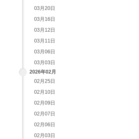
03月20日
03月16日
03月12日
03月11日
03月06日
03月03日
2026年02月
02月25日
02月10日
02月09日
02月07日
02月06日
02月03日