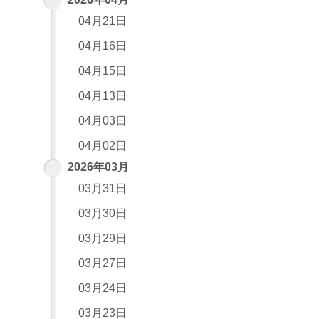
04月21日
04月16日
04月15日
04月13日
04月03日
04月02日
2026年03月
03月31日
03月30日
03月29日
03月27日
03月24日
03月23日