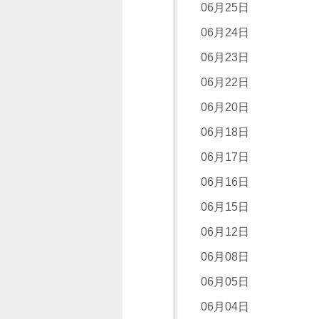
06月25日
06月24日
06月23日
06月22日
06月20日
06月18日
06月17日
06月16日
06月15日
06月12日
06月08日
06月05日
06月04日