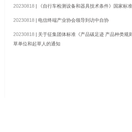
20230818
|
《自行车检测设备和器具技术条件》国家标
20230818
|
电信终端产业协会领导到访中自协
20230818
|
关于征集团体标准《产品碳足迹 产品种类规
草单位和起草人的通知