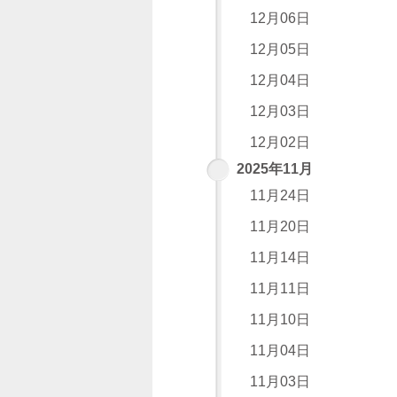
12月06日
12月05日
12月04日
12月03日
12月02日
2025年11月
11月24日
11月20日
11月14日
11月11日
11月10日
11月04日
11月03日