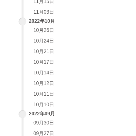
11月15日
11月03日
2022年10月
10月26日
10月24日
10月21日
10月17日
10月14日
10月12日
10月11日
10月10日
2022年09月
09月30日
09月27日