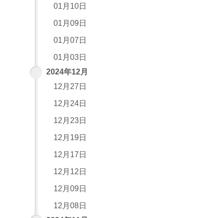
01月10日
01月09日
01月07日
01月03日
2024年12月
12月27日
12月24日
12月23日
12月19日
12月17日
12月12日
12月09日
12月08日