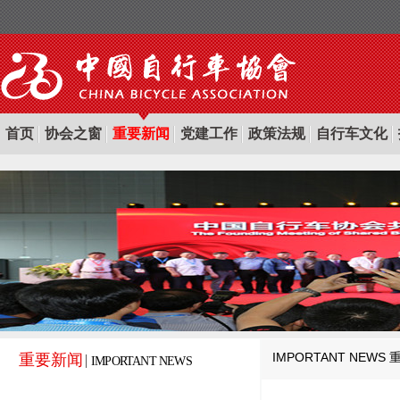
首页
协会之窗
重要新闻
党建工作
政策法规
自行车文化
IMPORTANT NEWS
重要新闻
IMPORTANT NEWS