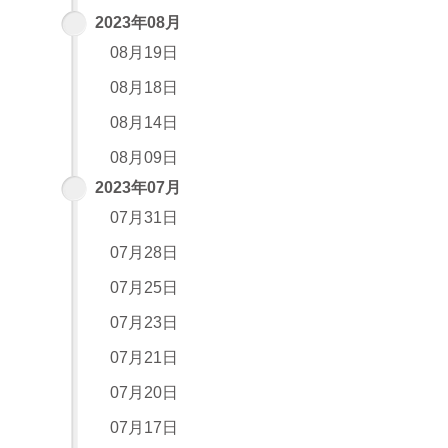
2023年08月
08月19日
08月18日
08月14日
08月09日
2023年07月
07月31日
07月28日
07月25日
07月23日
07月21日
07月20日
07月17日