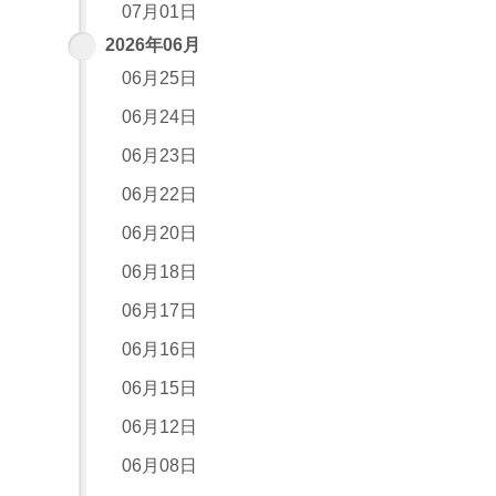
07月01日
2026年06月
06月25日
06月24日
06月23日
06月22日
06月20日
06月18日
06月17日
06月16日
06月15日
06月12日
06月08日