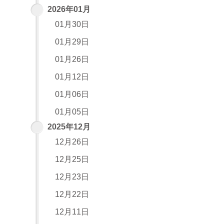
2026年01月
01月30日
01月29日
01月26日
01月12日
01月06日
01月05日
2025年12月
12月26日
12月25日
12月23日
12月22日
12月11日