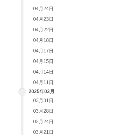
04月24日
04月23日
04月22日
04月18日
04月17日
04月15日
04月14日
04月11日
2025年03月
03月31日
03月28日
03月24日
03月21日