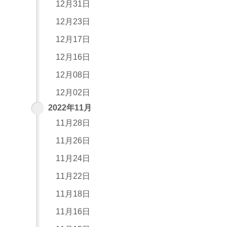
12月31日
12月23日
12月17日
12月16日
12月08日
12月02日
2022年11月
11月28日
11月26日
11月24日
11月22日
11月18日
11月16日