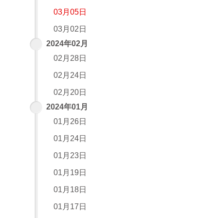
03月05日
03月02日
2024年02月
02月28日
02月24日
02月20日
2024年01月
01月26日
01月24日
01月23日
01月19日
01月18日
01月17日