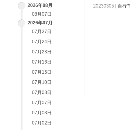
2026年08月
20230305
|
自行
08月07日
2026年07月
07月27日
07月24日
07月23日
07月16日
07月15日
07月10日
07月08日
07月07日
07月03日
07月02日