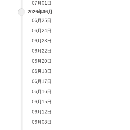
07月01日
2026年06月
06月25日
06月24日
06月23日
06月22日
06月20日
06月18日
06月17日
06月16日
06月15日
06月12日
06月08日