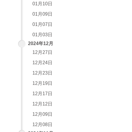
01月10日
01月09日
01月07日
01月03日
2024年12月
12月27日
12月24日
12月23日
12月19日
12月17日
12月12日
12月09日
12月08日