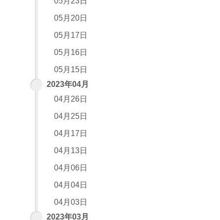
05月23日
05月20日
05月17日
05月16日
05月15日
2023年04月
04月26日
04月25日
04月17日
04月13日
04月06日
04月04日
04月03日
2023年03月