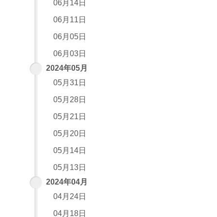
06月14日
06月11日
06月05日
06月03日
2024年05月
05月31日
05月28日
05月21日
05月20日
05月14日
05月13日
2024年04月
04月24日
04月18日