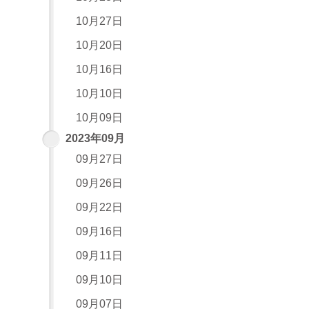
10月27日
10月20日
10月16日
10月10日
10月09日
2023年09月
09月27日
09月26日
09月22日
09月16日
09月11日
09月10日
09月07日