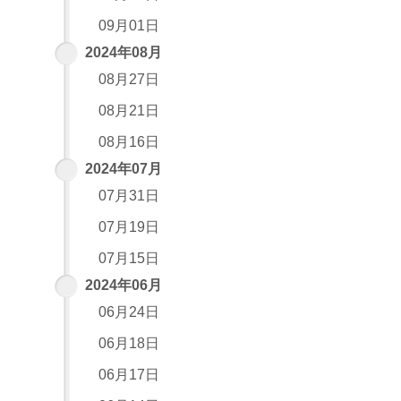
09月01日
2024年08月
08月27日
08月21日
08月16日
2024年07月
07月31日
07月19日
07月15日
2024年06月
06月24日
06月18日
06月17日