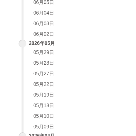
06月05日
06月04日
06月03日
06月02日
2026年05月
05月29日
05月28日
05月27日
05月22日
05月19日
05月18日
05月10日
05月09日
2026年04月