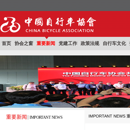
首页
协会之窗
重要新闻
党建工作
政策法规
自行车文化
IMPORTANT NEWS
重要新闻
IMPORTANT NEWS