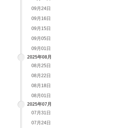
09月24日
09月16日
09月15日
09月05日
09月01日
2025年08月
08月25日
08月22日
08月18日
08月01日
2025年07月
07月31日
07月24日