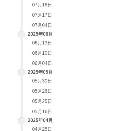
07月18日
07月17日
07月04日
2025年06月
06月13日
06月10日
06月04日
2025年05月
05月30日
05月26日
05月25日
05月16日
2025年04月
04月25日