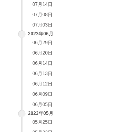
07月14日
07月08日
07月03日
2023年06月
06月29日
06月20日
06月14日
06月13日
06月12日
06月09日
06月05日
2023年05月
05月25日