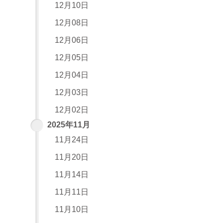
12月10日
12月08日
12月06日
12月05日
12月04日
12月03日
12月02日
2025年11月
11月24日
11月20日
11月14日
11月11日
11月10日