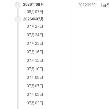
2026年08月
20220930
|
《自
08月07日
2026年07月
07月27日
07月24日
07月23日
07月16日
07月15日
07月10日
07月08日
07月07日
07月03日
07月02日