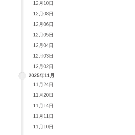
12月10日
12月08日
12月06日
12月05日
12月04日
12月03日
12月02日
2025年11月
11月24日
11月20日
11月14日
11月11日
11月10日