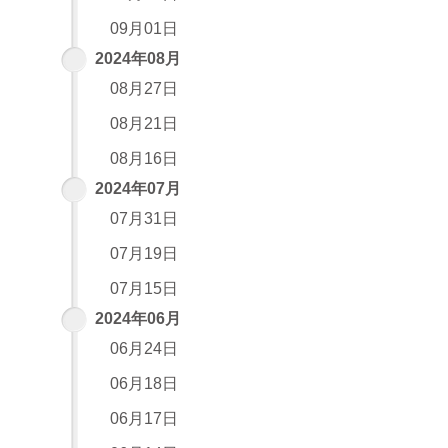
09月01日
2024年08月
08月27日
08月21日
08月16日
2024年07月
07月31日
07月19日
07月15日
2024年06月
06月24日
06月18日
06月17日