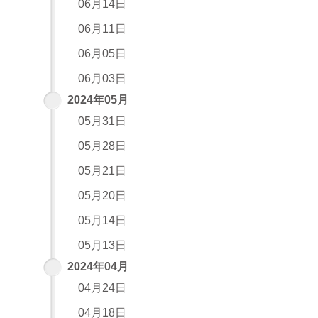
06月14日
06月11日
06月05日
06月03日
2024年05月
05月31日
05月28日
05月21日
05月20日
05月14日
05月13日
2024年04月
04月24日
04月18日