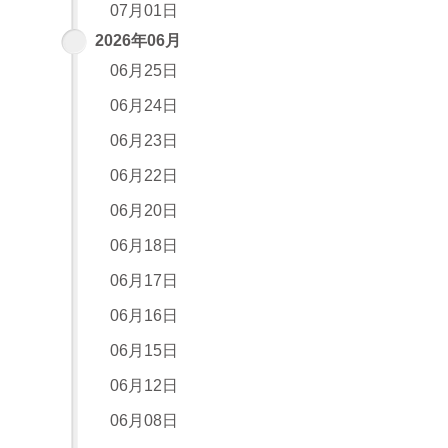
07月01日
2026年06月
06月25日
06月24日
06月23日
06月22日
06月20日
06月18日
06月17日
06月16日
06月15日
06月12日
06月08日