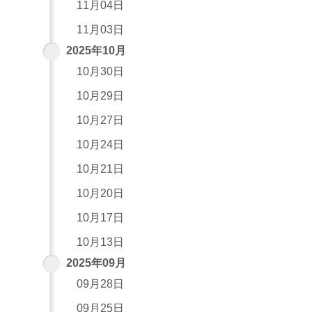
11月04日
11月03日
2025年10月
10月30日
10月29日
10月27日
10月24日
10月21日
10月20日
10月17日
10月13日
2025年09月
09月28日
09月25日