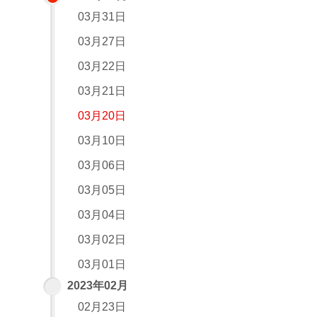
03月31日
03月27日
03月22日
03月21日
03月20日
03月10日
03月06日
03月05日
03月04日
03月02日
03月01日
2023年02月
02月23日