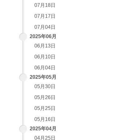
07月18日
07月17日
07月04日
2025年06月
06月13日
06月10日
06月04日
2025年05月
05月30日
05月26日
05月25日
05月16日
2025年04月
04月25日