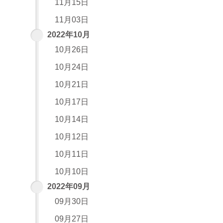
11月15日
11月03日
2022年10月
10月26日
10月24日
10月21日
10月17日
10月14日
10月12日
10月11日
10月10日
2022年09月
09月30日
09月27日