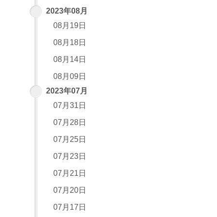
2023年08月
08月19日
08月18日
08月14日
08月09日
2023年07月
07月31日
07月28日
07月25日
07月23日
07月21日
07月20日
07月17日