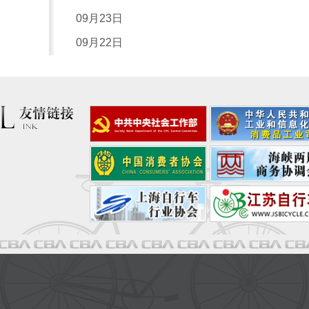
09月23日
09月22日