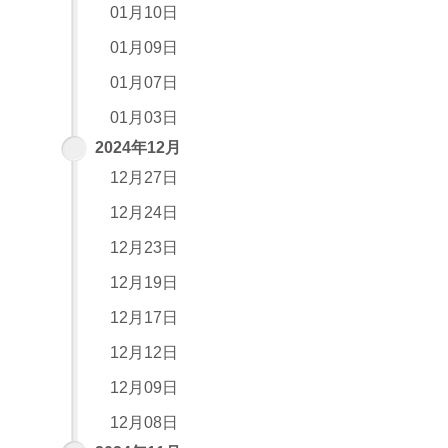
01月10日
01月09日
01月07日
01月03日
2024年12月
12月27日
12月24日
12月23日
12月19日
12月17日
12月12日
12月09日
12月08日