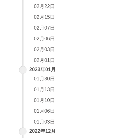
02月22日
02月15日
02月07日
02月06日
02月03日
02月01日
2023年01月
01月30日
01月13日
01月10日
01月06日
01月03日
2022年12月