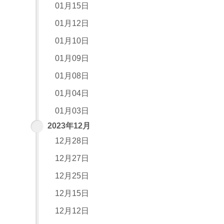
01月15日
01月12日
01月10日
01月09日
01月08日
01月04日
01月03日
2023年12月
12月28日
12月27日
12月25日
12月15日
12月12日