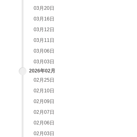
03月20日
03月16日
03月12日
03月11日
03月06日
03月03日
2026年02月
02月25日
02月10日
02月09日
02月07日
02月06日
02月03日