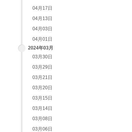
04月17日
04月13日
04月03日
04月01日
2024年03月
03月30日
03月29日
03月21日
03月20日
03月15日
03月14日
03月08日
03月06日