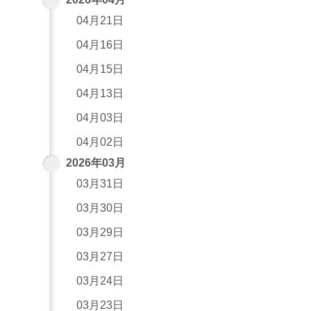
04月21日
04月16日
04月15日
04月13日
04月03日
04月02日
2026年03月
03月31日
03月30日
03月29日
03月27日
03月24日
03月23日