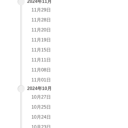
2024年11月
11月29日
11月28日
11月20日
11月19日
11月15日
11月11日
11月08日
11月01日
2024年10月
10月27日
10月25日
10月24日
10月23日