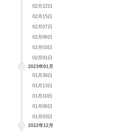
02月22日
02月15日
02月07日
02月06日
02月03日
02月01日
2023年01月
01月30日
01月13日
01月10日
01月06日
01月03日
2022年12月