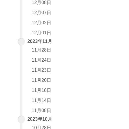
12月08日
12月07日
12月02日
12月01日
2023年11月
11月28日
11月24日
11月23日
11月20日
11月18日
11月14日
11月08日
2023年10月
10月28日