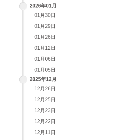
2026年01月
01月30日
01月29日
01月26日
01月12日
01月06日
01月05日
2025年12月
12月26日
12月25日
12月23日
12月22日
12月11日