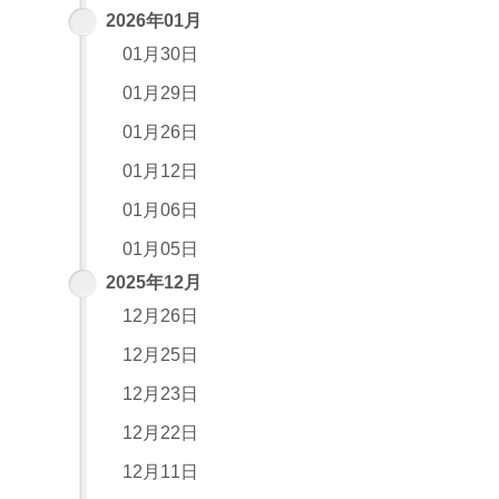
2026年01月
01月30日
01月29日
01月26日
01月12日
01月06日
01月05日
2025年12月
12月26日
12月25日
12月23日
12月22日
12月11日