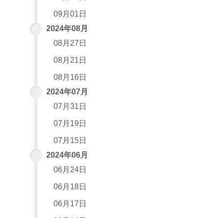
09月01日
2024年08月
08月27日
08月21日
08月16日
2024年07月
07月31日
07月19日
07月15日
2024年06月
06月24日
06月18日
06月17日