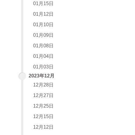
01月15日
01月12日
01月10日
01月09日
01月08日
01月04日
01月03日
2023年12月
12月28日
12月27日
12月25日
12月15日
12月12日