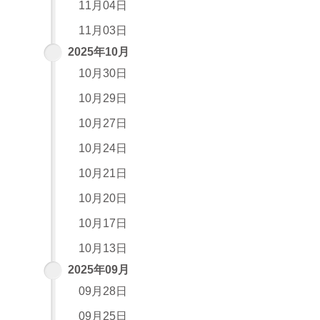
11月04日
11月03日
2025年10月
10月30日
10月29日
10月27日
10月24日
10月21日
10月20日
10月17日
10月13日
2025年09月
09月28日
09月25日