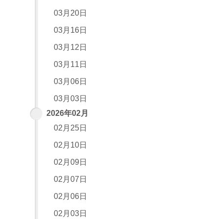
03月20日
03月16日
03月12日
03月11日
03月06日
03月03日
2026年02月
02月25日
02月10日
02月09日
02月07日
02月06日
02月03日