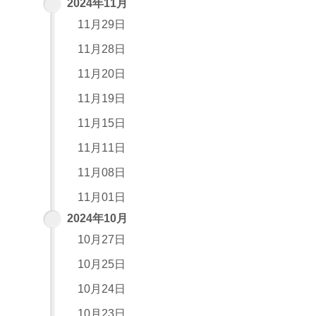
2024年11月
11月29日
11月28日
11月20日
11月19日
11月15日
11月11日
11月08日
11月01日
2024年10月
10月27日
10月25日
10月24日
10月23日