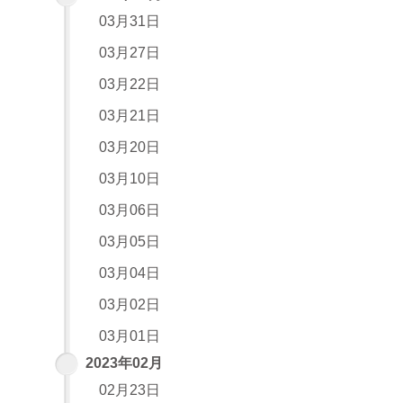
03月31日
03月27日
03月22日
03月21日
03月20日
03月10日
03月06日
03月05日
03月04日
03月02日
03月01日
2023年02月
02月23日