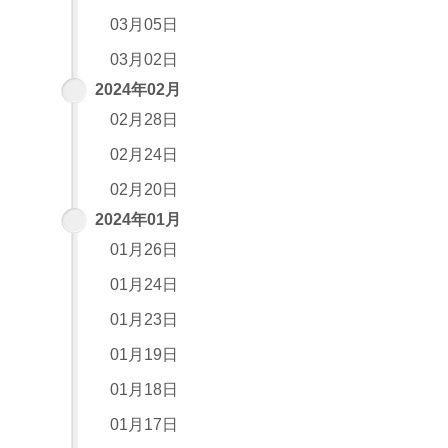
03月05日
03月02日
2024年02月
02月28日
02月24日
02月20日
2024年01月
01月26日
01月24日
01月23日
01月19日
01月18日
01月17日