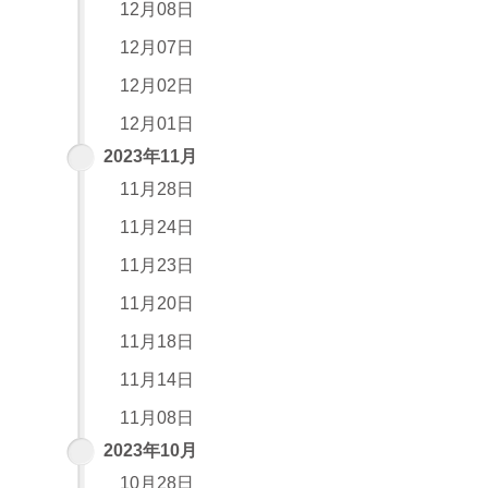
12月08日
12月07日
12月02日
12月01日
2023年11月
11月28日
11月24日
11月23日
11月20日
11月18日
11月14日
11月08日
2023年10月
10月28日