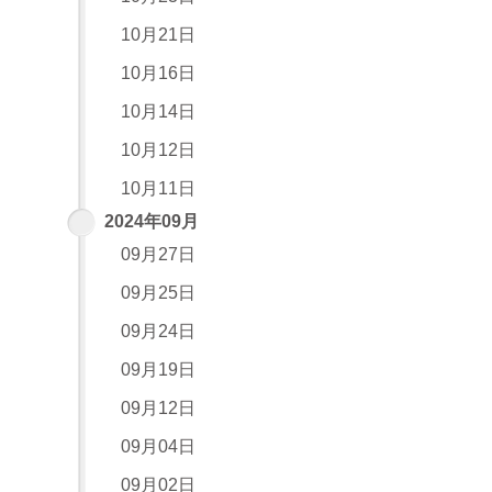
10月21日
10月16日
10月14日
10月12日
10月11日
2024年09月
09月27日
09月25日
09月24日
09月19日
09月12日
09月04日
09月02日