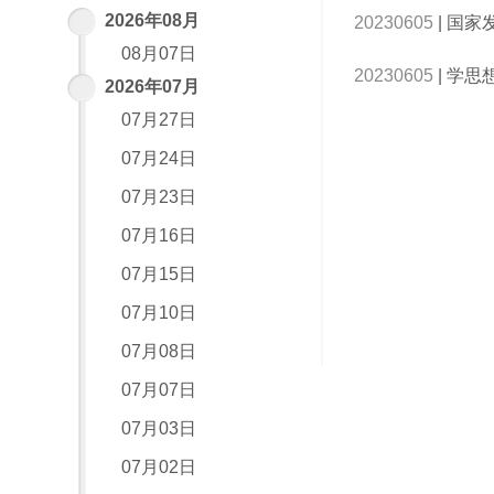
2026年08月
20230605
|
国家
08月07日
20230605
|
学思想
2026年07月
07月27日
07月24日
07月23日
07月16日
07月15日
07月10日
07月08日
07月07日
07月03日
07月02日