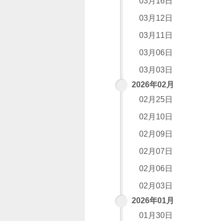
03月16日
03月12日
03月11日
03月06日
03月03日
2026年02月
02月25日
02月10日
02月09日
02月07日
02月06日
02月03日
2026年01月
01月30日