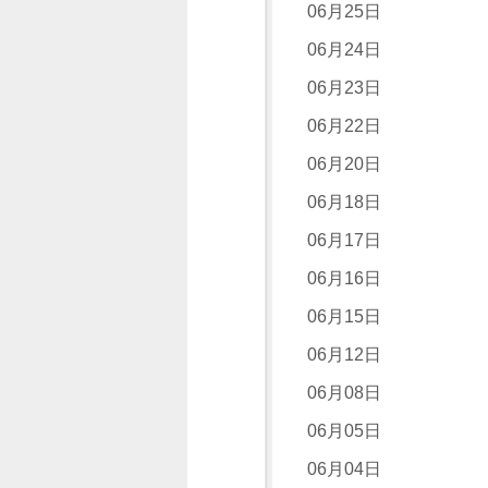
06月25日
06月24日
06月23日
06月22日
06月20日
06月18日
06月17日
06月16日
06月15日
06月12日
06月08日
06月05日
06月04日