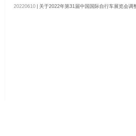
20220610
|
关于2022年第31届中国国际自行车展览会