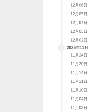
12月06日
12月05日
12月04日
12月03日
12月02日
2025年11月
11月24日
11月20日
11月14日
11月11日
11月10日
11月04日
11月03日