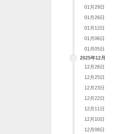
01月29日
01月26日
01月12日
01月06日
01月05日
2025年12月
12月26日
12月25日
12月23日
12月22日
12月11日
12月10日
12月08日