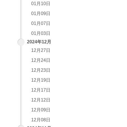
01月10日
01月09日
01月07日
01月03日
2024年12月
12月27日
12月24日
12月23日
12月19日
12月17日
12月12日
12月09日
12月08日