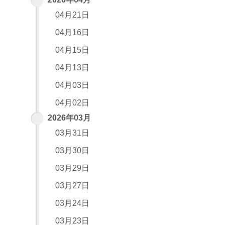
04月21日
04月16日
04月15日
04月13日
04月03日
04月02日
2026年03月
03月31日
03月30日
03月29日
03月27日
03月24日
03月23日