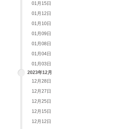
01月15日
01月12日
01月10日
01月09日
01月08日
01月04日
01月03日
2023年12月
12月28日
12月27日
12月25日
12月15日
12月12日