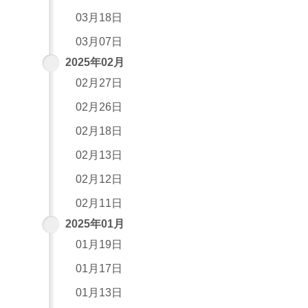
03月18日
03月07日
2025年02月
02月27日
02月26日
02月18日
02月13日
02月12日
02月11日
2025年01月
01月19日
01月17日
01月13日