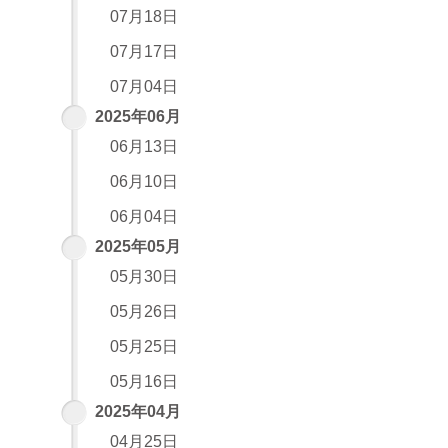
07月18日
07月17日
07月04日
2025年06月
06月13日
06月10日
06月04日
2025年05月
05月30日
05月26日
05月25日
05月16日
2025年04月
04月25日