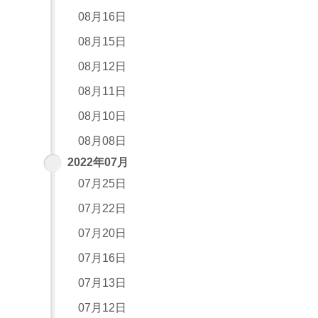
08月16日
08月15日
08月12日
08月11日
08月10日
08月08日
2022年07月
07月25日
07月22日
07月20日
07月16日
07月13日
07月12日