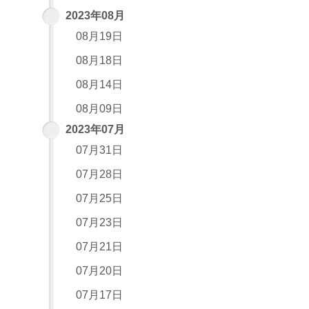
2023年08月
08月19日
08月18日
08月14日
08月09日
2023年07月
07月31日
07月28日
07月25日
07月23日
07月21日
07月20日
07月17日