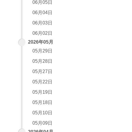
06月05日
06月04日
06月03日
06月02日
2026年05月
05月29日
05月28日
05月27日
05月22日
05月19日
05月18日
05月10日
05月09日
2026年04月