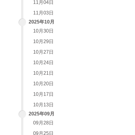
11月04日
11月03日
2025年10月
10月30日
10月29日
10月27日
10月24日
10月21日
10月20日
10月17日
10月13日
2025年09月
09月28日
09月25日