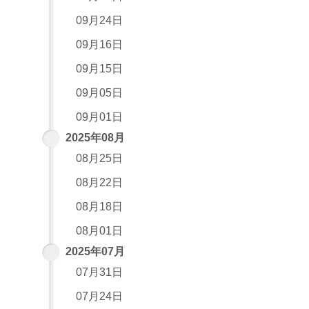
09月24日
09月16日
09月15日
09月05日
09月01日
2025年08月
08月25日
08月22日
08月18日
08月01日
2025年07月
07月31日
07月24日