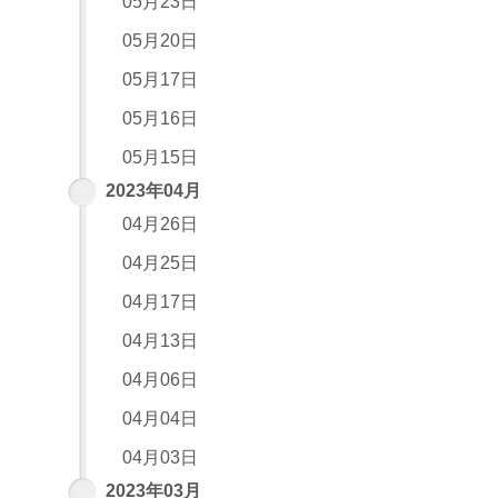
05月23日
05月20日
05月17日
05月16日
05月15日
2023年04月
04月26日
04月25日
04月17日
04月13日
04月06日
04月04日
04月03日
2023年03月