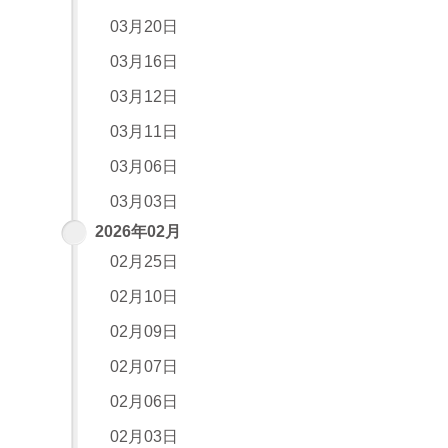
03月20日
03月16日
03月12日
03月11日
03月06日
03月03日
2026年02月
02月25日
02月10日
02月09日
02月07日
02月06日
02月03日