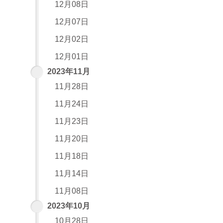
12月08日
12月07日
12月02日
12月01日
2023年11月
11月28日
11月24日
11月23日
11月20日
11月18日
11月14日
11月08日
2023年10月
10月28日