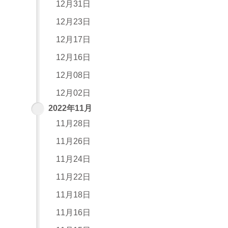
12月31日
12月23日
12月17日
12月16日
12月08日
12月02日
2022年11月
11月28日
11月26日
11月24日
11月22日
11月18日
11月16日