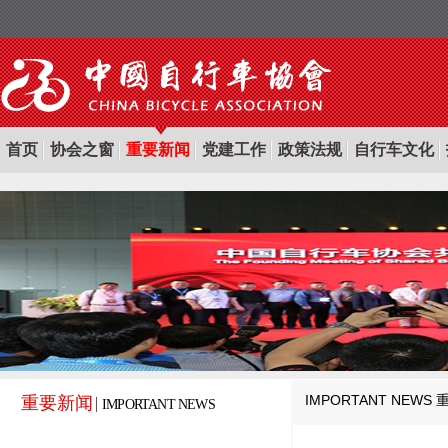
首页
协会之窗
重要新闻
党建工作
政策法规
自行车文化
IMPORTANT NEWS
重要新闻
IMPORTANT NEWS