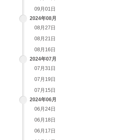
09月01日
2024年08月
08月27日
08月21日
08月16日
2024年07月
07月31日
07月19日
07月15日
2024年06月
06月24日
06月18日
06月17日