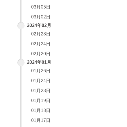
03月05日
03月02日
2024年02月
02月28日
02月24日
02月20日
2024年01月
01月26日
01月24日
01月23日
01月19日
01月18日
01月17日