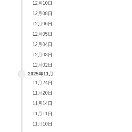
12月10日
12月08日
12月06日
12月05日
12月04日
12月03日
12月02日
2025年11月
11月24日
11月20日
11月14日
11月11日
11月10日