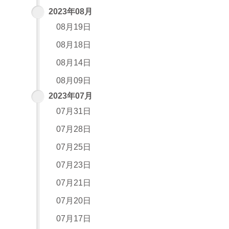
2023年08月
08月19日
08月18日
08月14日
08月09日
2023年07月
07月31日
07月28日
07月25日
07月23日
07月21日
07月20日
07月17日