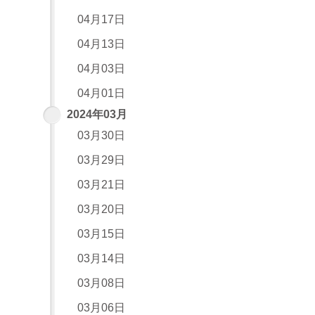
04月17日
04月13日
04月03日
04月01日
2024年03月
03月30日
03月29日
03月21日
03月20日
03月15日
03月14日
03月08日
03月06日