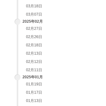
03月18日
03月07日
2025年02月
02月27日
02月26日
02月18日
02月13日
02月12日
02月11日
2025年01月
01月19日
01月17日
01月13日