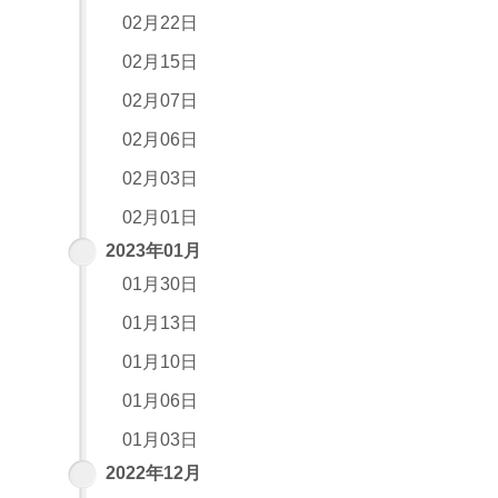
02月22日
02月15日
02月07日
02月06日
02月03日
02月01日
2023年01月
01月30日
01月13日
01月10日
01月06日
01月03日
2022年12月