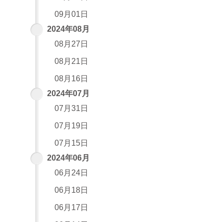
09月01日
2024年08月
08月27日
08月21日
08月16日
2024年07月
07月31日
07月19日
07月15日
2024年06月
06月24日
06月18日
06月17日