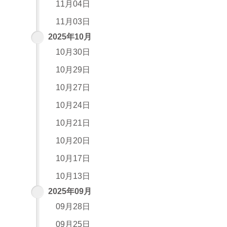
11月04日
11月03日
2025年10月
10月30日
10月29日
10月27日
10月24日
10月21日
10月20日
10月17日
10月13日
2025年09月
09月28日
09月25日