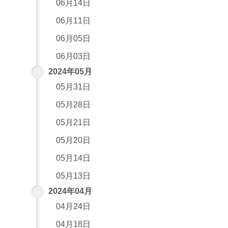
06月14日
06月11日
06月05日
06月03日
2024年05月
05月31日
05月28日
05月21日
05月20日
05月14日
05月13日
2024年04月
04月24日
04月18日