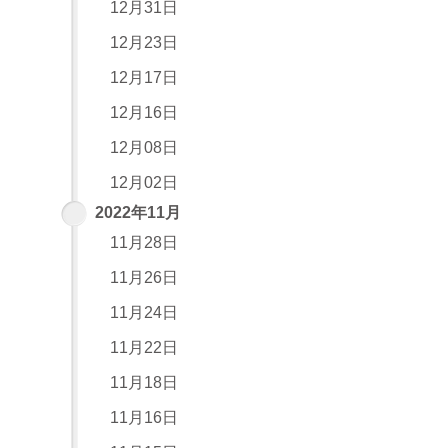
12月31日
12月23日
12月17日
12月16日
12月08日
12月02日
2022年11月
11月28日
11月26日
11月24日
11月22日
11月18日
11月16日