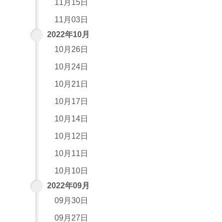
11月15日
11月03日
2022年10月
10月26日
10月24日
10月21日
10月17日
10月14日
10月12日
10月11日
10月10日
2022年09月
09月30日
09月27日