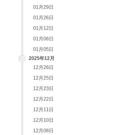
01月29日
01月26日
01月12日
01月06日
01月05日
2025年12月
12月26日
12月25日
12月23日
12月22日
12月11日
12月10日
12月08日