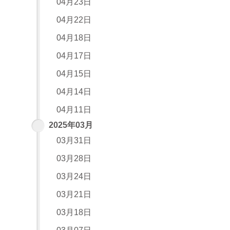
04月23日
04月22日
04月18日
04月17日
04月15日
04月14日
04月11日
2025年03月
03月31日
03月28日
03月24日
03月21日
03月18日