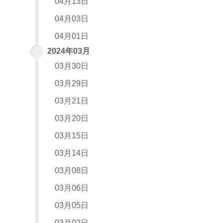
04月13日
04月03日
04月01日
2024年03月
03月30日
03月29日
03月21日
03月20日
03月15日
03月14日
03月08日
03月06日
03月05日
03月02日