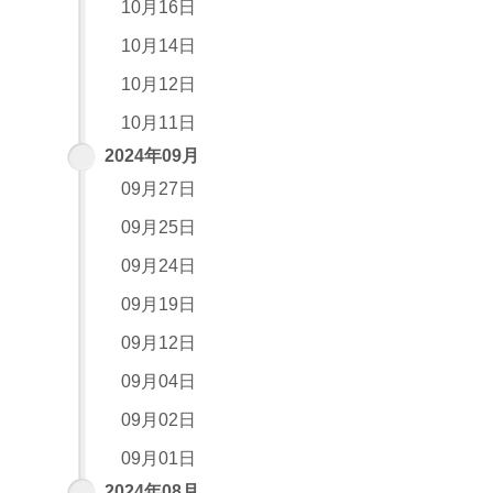
10月16日
10月14日
10月12日
10月11日
2024年09月
09月27日
09月25日
09月24日
09月19日
09月12日
09月04日
09月02日
09月01日
2024年08月