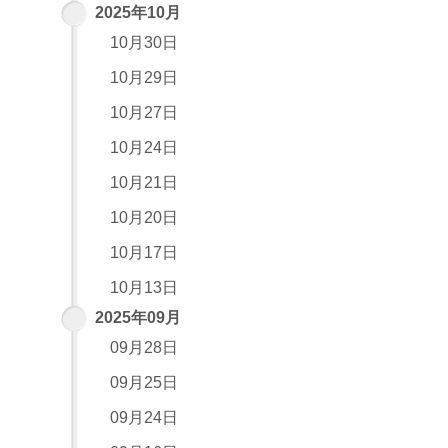
2025年10月
10月30日
10月29日
10月27日
10月24日
10月21日
10月20日
10月17日
10月13日
2025年09月
09月28日
09月25日
09月24日