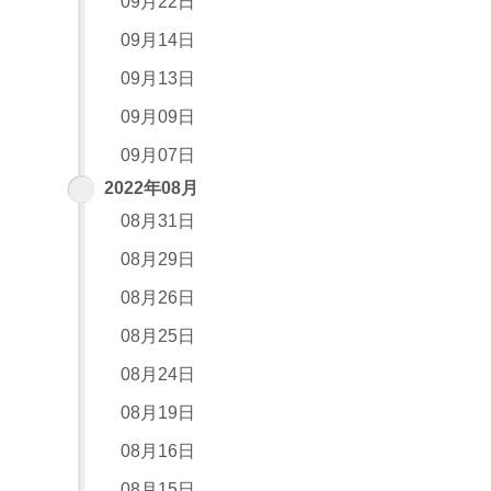
09月22日
09月14日
09月13日
09月09日
09月07日
2022年08月
08月31日
08月29日
08月26日
08月25日
08月24日
08月19日
08月16日
08月15日