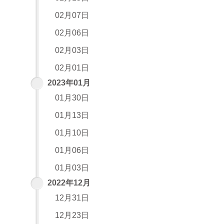
02月07日
02月06日
02月03日
02月01日
2023年01月
01月30日
01月13日
01月10日
01月06日
01月03日
2022年12月
12月31日
12月23日