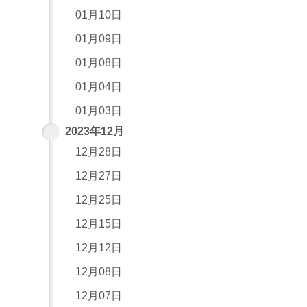
01月10日
01月09日
01月08日
01月04日
01月03日
2023年12月
12月28日
12月27日
12月25日
12月15日
12月12日
12月08日
12月07日