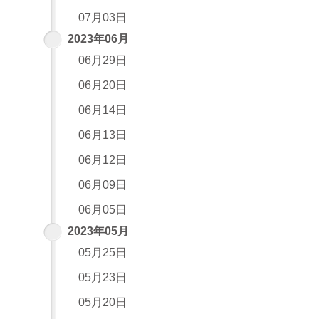
07月03日
2023年06月
06月29日
06月20日
06月14日
06月13日
06月12日
06月09日
06月05日
2023年05月
05月25日
05月23日
05月20日