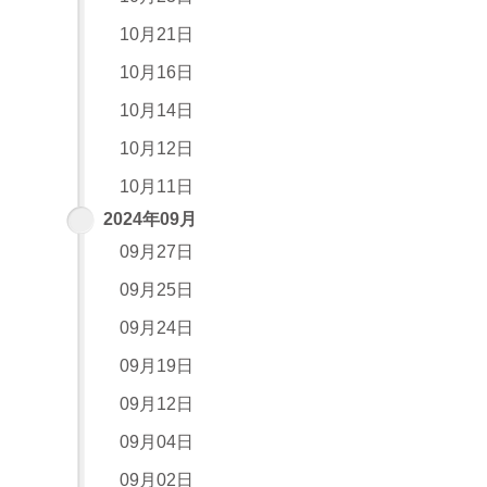
10月21日
10月16日
10月14日
10月12日
10月11日
2024年09月
09月27日
09月25日
09月24日
09月19日
09月12日
09月04日
09月02日