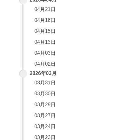
04月21日
04月16日
04月15日
04月13日
04月03日
04月02日
2026年03月
03月31日
03月30日
03月29日
03月27日
03月24日
03月23日