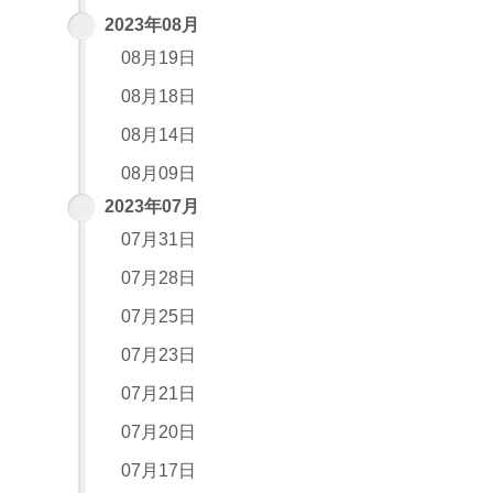
2023年08月
08月19日
08月18日
08月14日
08月09日
2023年07月
07月31日
07月28日
07月25日
07月23日
07月21日
07月20日
07月17日