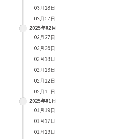
03月18日
03月07日
2025年02月
02月27日
02月26日
02月18日
02月13日
02月12日
02月11日
2025年01月
01月19日
01月17日
01月13日