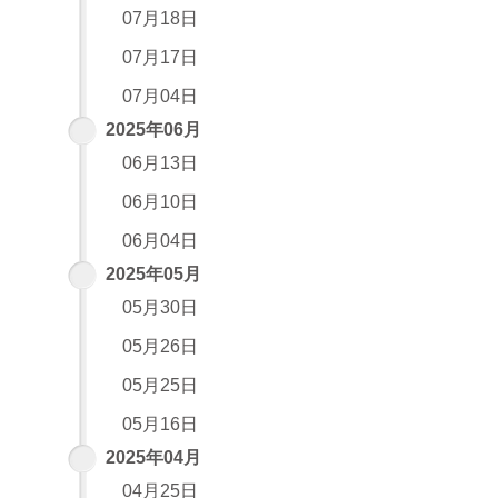
07月18日
07月17日
07月04日
2025年06月
06月13日
06月10日
06月04日
2025年05月
05月30日
05月26日
05月25日
05月16日
2025年04月
04月25日