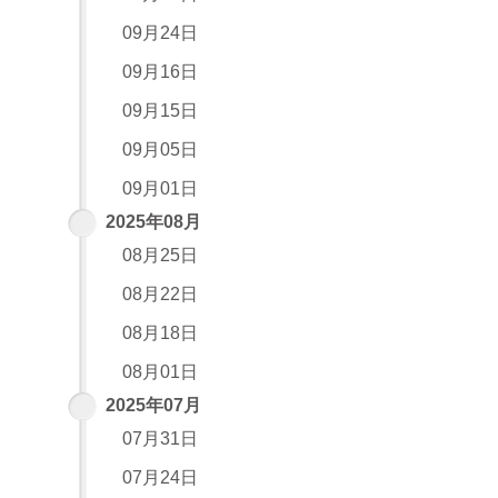
09月24日
09月16日
09月15日
09月05日
09月01日
2025年08月
08月25日
08月22日
08月18日
08月01日
2025年07月
07月31日
07月24日