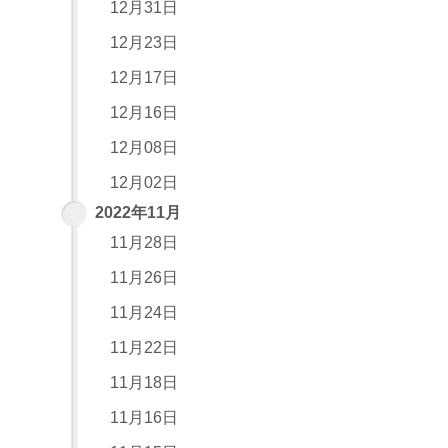
12月31日
12月23日
12月17日
12月16日
12月08日
12月02日
2022年11月
11月28日
11月26日
11月24日
11月22日
11月18日
11月16日