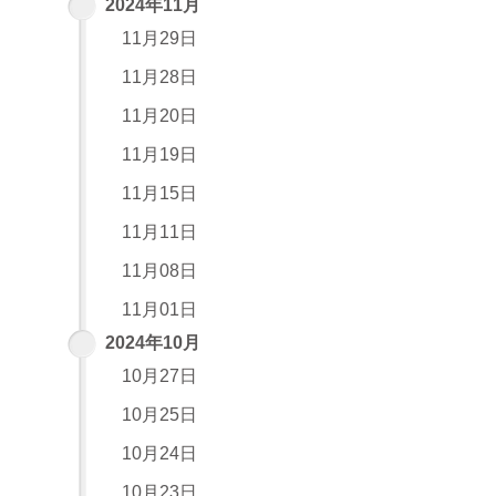
2024年11月
11月29日
11月28日
11月20日
11月19日
11月15日
11月11日
11月08日
11月01日
2024年10月
10月27日
10月25日
10月24日
10月23日