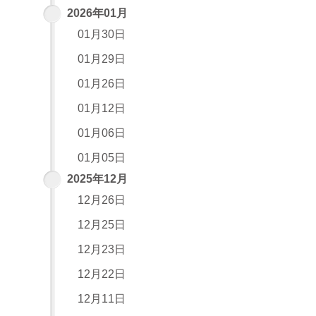
2026年01月
01月30日
01月29日
01月26日
01月12日
01月06日
01月05日
2025年12月
12月26日
12月25日
12月23日
12月22日
12月11日