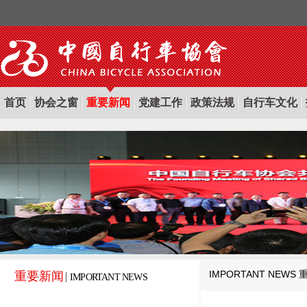
首页
协会之窗
重要新闻
党建工作
政策法规
自行车文化
IMPORTANT NEWS
重要新闻
IMPORTANT NEWS