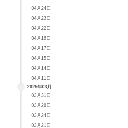
04月24日
04月23日
04月22日
04月18日
04月17日
04月15日
04月14日
04月11日
2025年03月
03月31日
03月28日
03月24日
03月21日