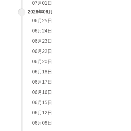
07月01日
2026年06月
06月25日
06月24日
06月23日
06月22日
06月20日
06月18日
06月17日
06月16日
06月15日
06月12日
06月08日