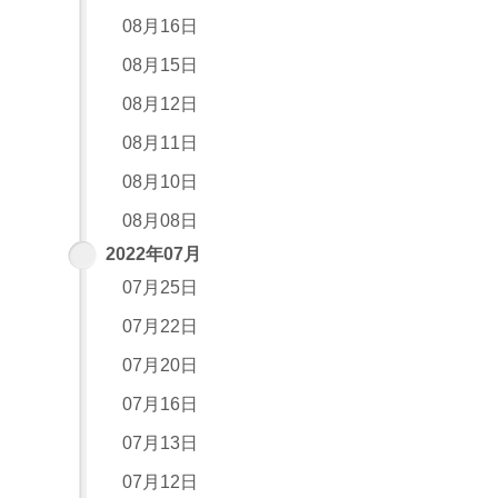
08月16日
08月15日
08月12日
08月11日
08月10日
08月08日
2022年07月
07月25日
07月22日
07月20日
07月16日
07月13日
07月12日