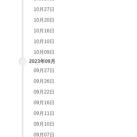
10月27日
10月20日
10月16日
10月10日
10月09日
2023年09月
09月27日
09月26日
09月22日
09月16日
09月11日
09月10日
09月07日