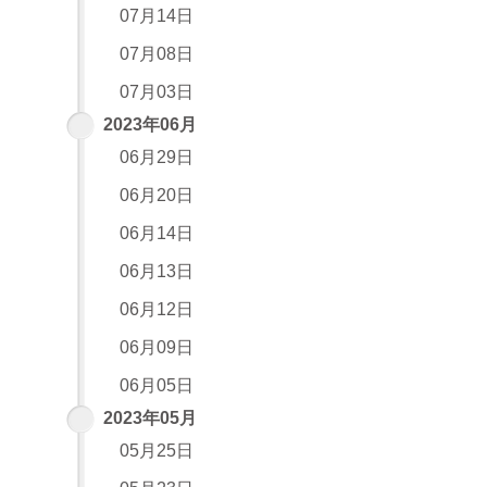
07月14日
07月08日
07月03日
2023年06月
06月29日
06月20日
06月14日
06月13日
06月12日
06月09日
06月05日
2023年05月
05月25日