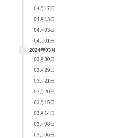
04月17日
04月13日
04月03日
04月01日
2024年03月
03月30日
03月29日
03月21日
03月20日
03月15日
03月14日
03月08日
03月06日