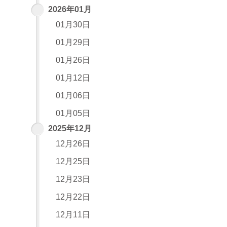
2026年01月
01月30日
01月29日
01月26日
01月12日
01月06日
01月05日
2025年12月
12月26日
12月25日
12月23日
12月22日
12月11日