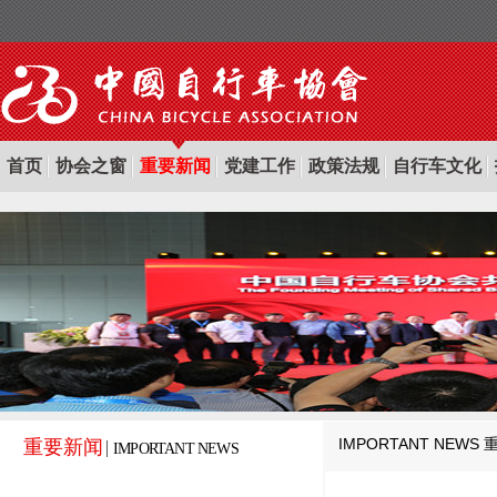
首页
协会之窗
重要新闻
党建工作
政策法规
自行车文化
IMPORTANT NEWS
重要新闻
IMPORTANT NEWS