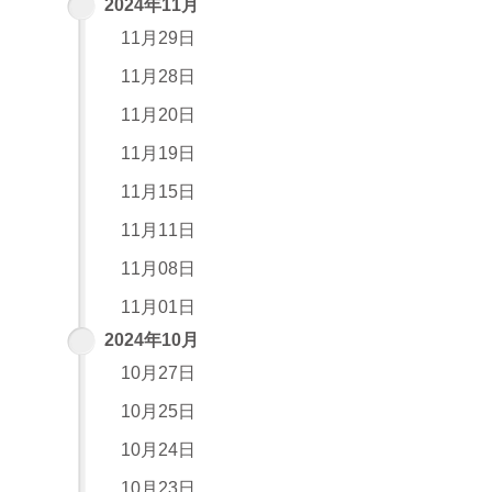
2024年11月
11月29日
11月28日
11月20日
11月19日
11月15日
11月11日
11月08日
11月01日
2024年10月
10月27日
10月25日
10月24日
10月23日