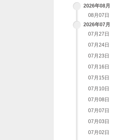
2026年08月
08月07日
2026年07月
07月27日
07月24日
07月23日
07月16日
07月15日
07月10日
07月08日
07月07日
07月03日
07月02日