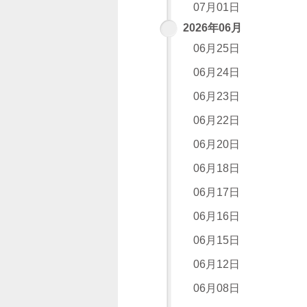
07月01日
2026年06月
06月25日
06月24日
06月23日
06月22日
06月20日
06月18日
06月17日
06月16日
06月15日
06月12日
06月08日