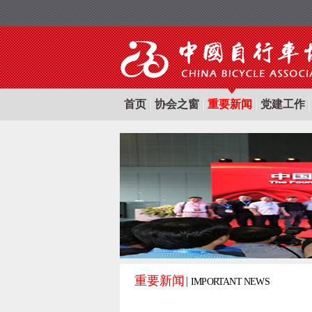
首页
协会之窗
重要新闻
党建工作
重要新闻
IMPORTANT NEWS