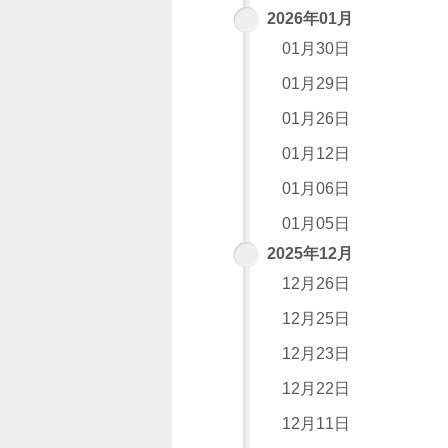
2026年01月
01月30日
01月29日
01月26日
01月12日
01月06日
01月05日
2025年12月
12月26日
12月25日
12月23日
12月22日
12月11日