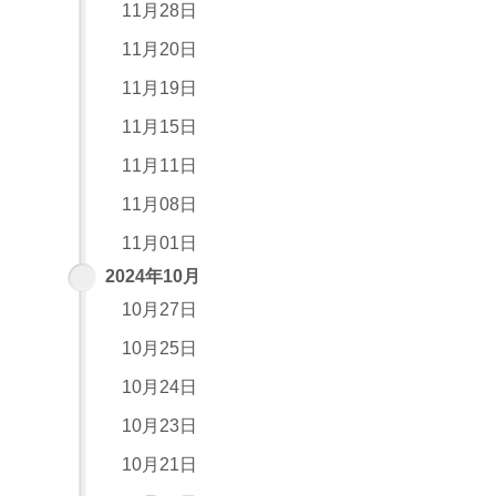
11月28日
11月20日
11月19日
11月15日
11月11日
11月08日
11月01日
2024年10月
10月27日
10月25日
10月24日
10月23日
10月21日