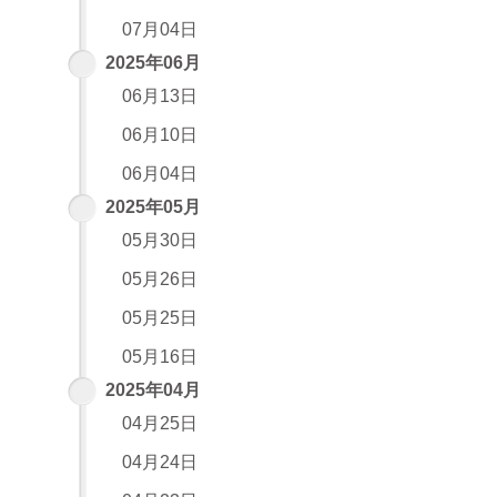
07月04日
2025年06月
06月13日
06月10日
06月04日
2025年05月
05月30日
05月26日
05月25日
05月16日
2025年04月
04月25日
04月24日