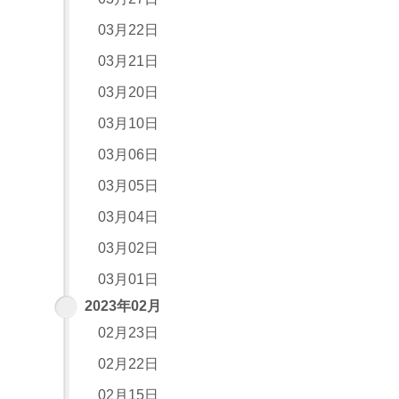
03月22日
03月21日
03月20日
03月10日
03月06日
03月05日
03月04日
03月02日
03月01日
2023年02月
02月23日
02月22日
02月15日