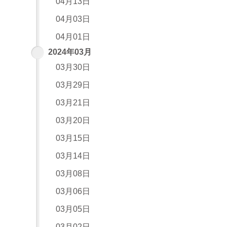
04月13日
04月03日
04月01日
2024年03月
03月30日
03月29日
03月21日
03月20日
03月15日
03月14日
03月08日
03月06日
03月05日
03月02日