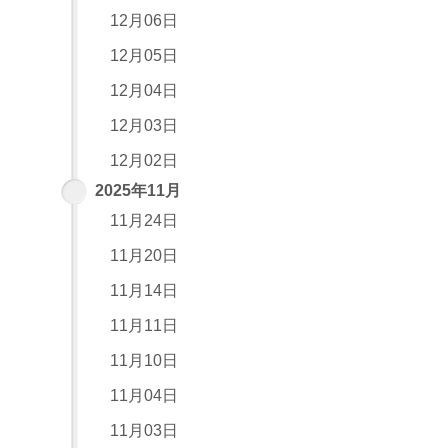
12月06日
12月05日
12月04日
12月03日
12月02日
2025年11月
11月24日
11月20日
11月14日
11月11日
11月10日
11月04日
11月03日