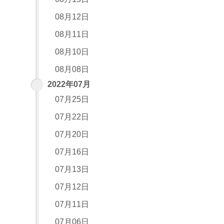
08月12日
08月11日
08月10日
08月08日
2022年07月
07月25日
07月22日
07月20日
07月16日
07月13日
07月12日
07月11日
07月06日