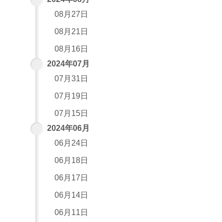
08月27日
08月21日
08月16日
2024年07月
07月31日
07月19日
07月15日
2024年06月
06月24日
06月18日
06月17日
06月14日
06月11日