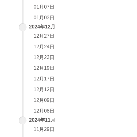
01月07日
01月03日
2024年12月
12月27日
12月24日
12月23日
12月19日
12月17日
12月12日
12月09日
12月08日
2024年11月
11月29日