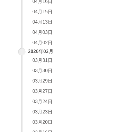
04月16日
04月15日
04月13日
04月03日
04月02日
2026年03月
03月31日
03月30日
03月29日
03月27日
03月24日
03月23日
03月20日