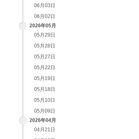
06月03日
06月02日
2026年05月
05月29日
05月28日
05月27日
05月22日
05月19日
05月18日
05月10日
05月09日
2026年04月
04月21日