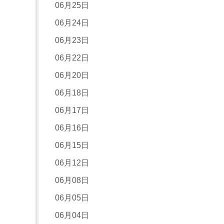
06月25日
06月24日
06月23日
06月22日
06月20日
06月18日
06月17日
06月16日
06月15日
06月12日
06月08日
06月05日
06月04日