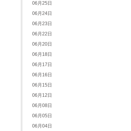
06月25日
06月24日
06月23日
06月22日
06月20日
06月18日
06月17日
06月16日
06月15日
06月12日
06月08日
06月05日
06月04日