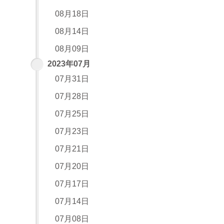
08月18日
08月14日
08月09日
2023年07月
07月31日
07月28日
07月25日
07月23日
07月21日
07月20日
07月17日
07月14日
07月08日