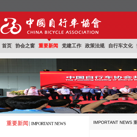
首页
协会之窗
重要新闻
党建工作
政策法规
自行车文化
IMPORTANT NEWS
重要新闻
IMPORTANT NEWS