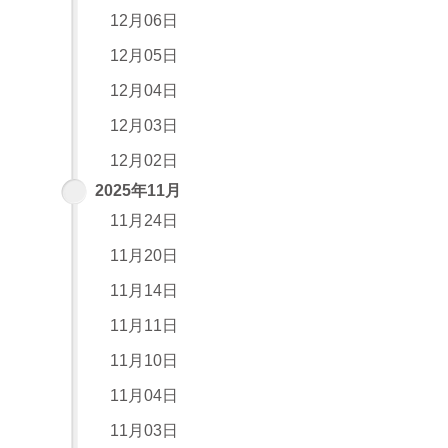
12月06日
12月05日
12月04日
12月03日
12月02日
2025年11月
11月24日
11月20日
11月14日
11月11日
11月10日
11月04日
11月03日