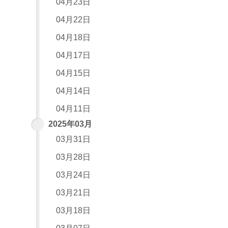
04月23日
04月22日
04月18日
04月17日
04月15日
04月14日
04月11日
2025年03月
03月31日
03月28日
03月24日
03月21日
03月18日