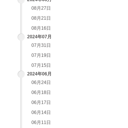
08月27日
08月21日
08月16日
2024年07月
07月31日
07月19日
07月15日
2024年06月
06月24日
06月18日
06月17日
06月14日
06月11日