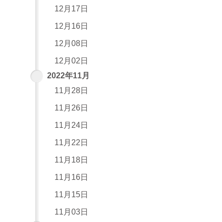
12月17日
12月16日
12月08日
12月02日
2022年11月
11月28日
11月26日
11月24日
11月22日
11月18日
11月16日
11月15日
11月03日