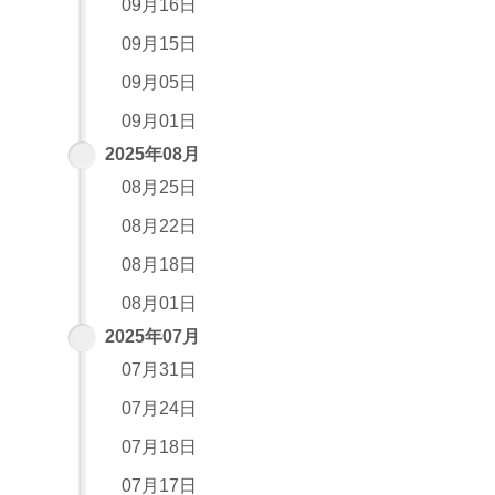
09月16日
09月15日
09月05日
09月01日
2025年08月
08月25日
08月22日
08月18日
08月01日
2025年07月
07月31日
07月24日
07月18日
07月17日