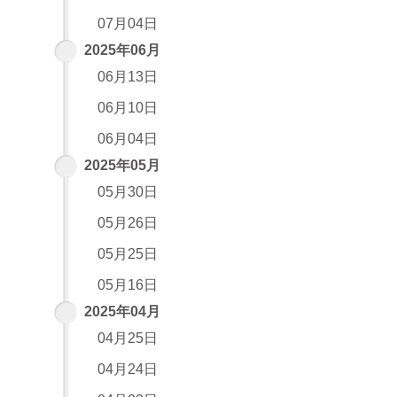
07月04日
2025年06月
06月13日
06月10日
06月04日
2025年05月
05月30日
05月26日
05月25日
05月16日
2025年04月
04月25日
04月24日