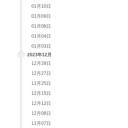
01月10日
01月09日
01月08日
01月04日
01月03日
2023年12月
12月28日
12月27日
12月25日
12月15日
12月12日
12月08日
12月07日