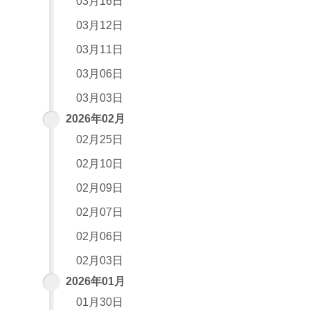
03月16日
03月12日
03月11日
03月06日
03月03日
2026年02月
02月25日
02月10日
02月09日
02月07日
02月06日
02月03日
2026年01月
01月30日