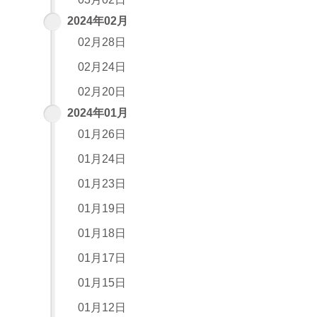
2024年02月
02月28日
02月24日
02月20日
2024年01月
01月26日
01月24日
01月23日
01月19日
01月18日
01月17日
01月15日
01月12日