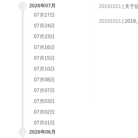
2026年07月
20191021
|
关于
07月27日
20191021
|
201
07月24日
07月23日
07月16日
07月15日
07月10日
07月08日
07月07日
07月03日
07月02日
07月01日
2026年06月