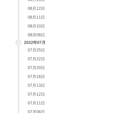
08月12日
08月11日
08月10日
08月08日
2022年07月
07月25日
07月22日
07月20日
07月16日
07月13日
07月12日
07月11日
07月06日