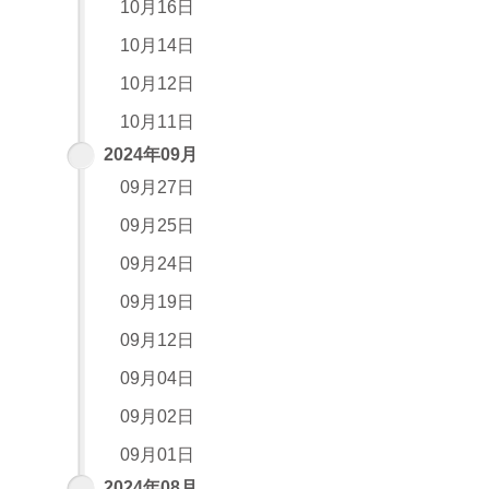
10月16日
10月14日
10月12日
10月11日
2024年09月
09月27日
09月25日
09月24日
09月19日
09月12日
09月04日
09月02日
09月01日
2024年08月