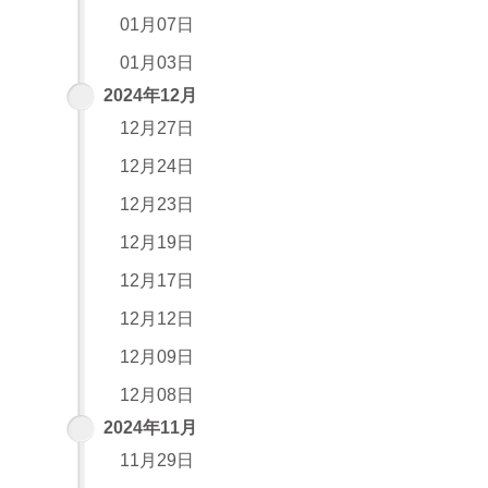
01月07日
01月03日
2024年12月
12月27日
12月24日
12月23日
12月19日
12月17日
12月12日
12月09日
12月08日
2024年11月
11月29日