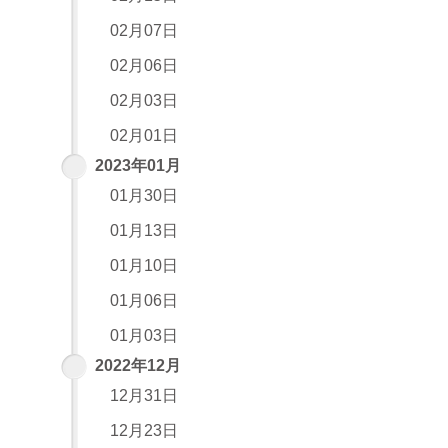
02月07日
02月06日
02月03日
02月01日
2023年01月
01月30日
01月13日
01月10日
01月06日
01月03日
2022年12月
12月31日
12月23日