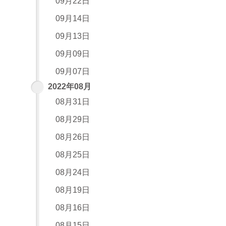
09月22日
09月14日
09月13日
09月09日
09月07日
2022年08月
08月31日
08月29日
08月26日
08月25日
08月24日
08月19日
08月16日
08月15日