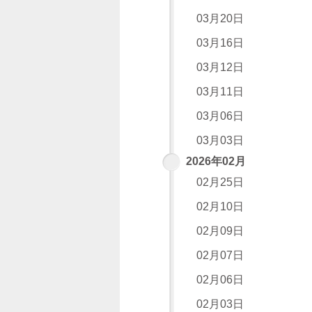
03月20日
03月16日
03月12日
03月11日
03月06日
03月03日
2026年02月
02月25日
02月10日
02月09日
02月07日
02月06日
02月03日