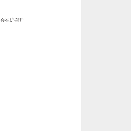
谈会在沪召开