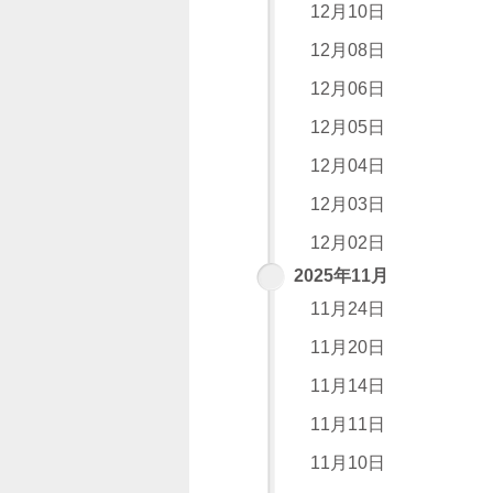
12月10日
12月08日
12月06日
12月05日
12月04日
12月03日
12月02日
2025年11月
11月24日
11月20日
11月14日
11月11日
11月10日