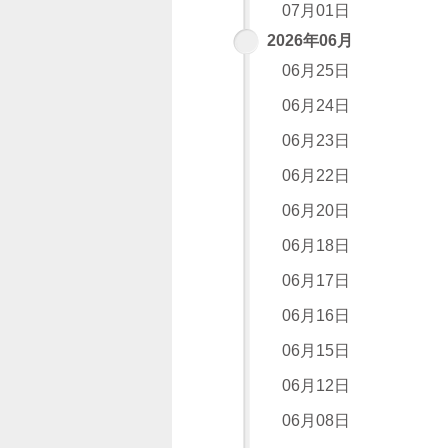
07月01日
2026年06月
06月25日
06月24日
06月23日
06月22日
06月20日
06月18日
06月17日
06月16日
06月15日
06月12日
06月08日