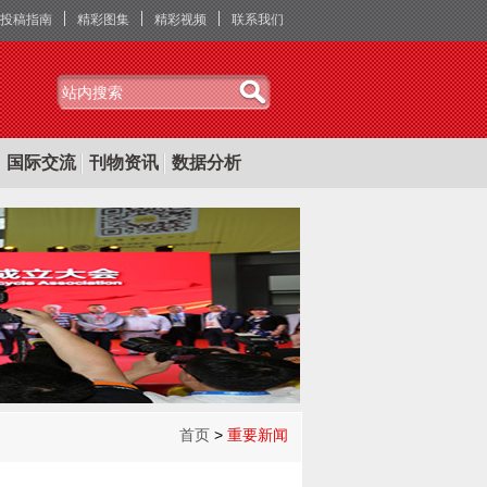
投稿指南
精彩图集
精彩视频
联系我们
国际交流
刊物资讯
数据分析
首页
>
重要新闻