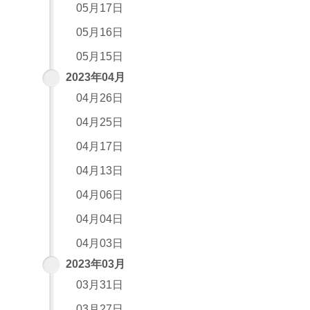
05月17日
05月16日
05月15日
2023年04月
04月26日
04月25日
04月17日
04月13日
04月06日
04月04日
04月03日
2023年03月
03月31日
03月27日