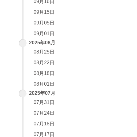
09月16日
09月15日
09月05日
09月01日
2025年08月
08月25日
08月22日
08月18日
08月01日
2025年07月
07月31日
07月24日
07月18日
07月17日