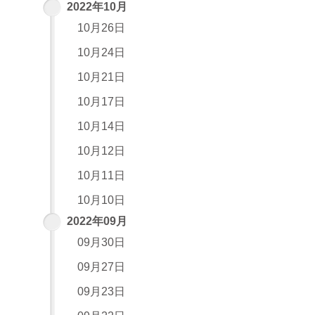
2022年10月
10月26日
10月24日
10月21日
10月17日
10月14日
10月12日
10月11日
10月10日
2022年09月
09月30日
09月27日
09月23日