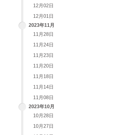
12月02日
12月01日
2023年11月
11月28日
11月24日
11月23日
11月20日
11月18日
11月14日
11月08日
2023年10月
10月28日
10月27日