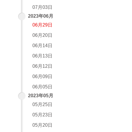
07月03日
2023年06月
06月29日
06月20日
06月14日
06月13日
06月12日
06月09日
06月05日
2023年05月
05月25日
05月23日
05月20日