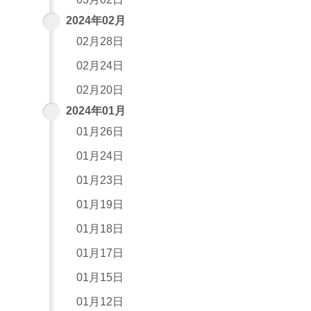
2024年02月
02月28日
02月24日
02月20日
2024年01月
01月26日
01月24日
01月23日
01月19日
01月18日
01月17日
01月15日
01月12日