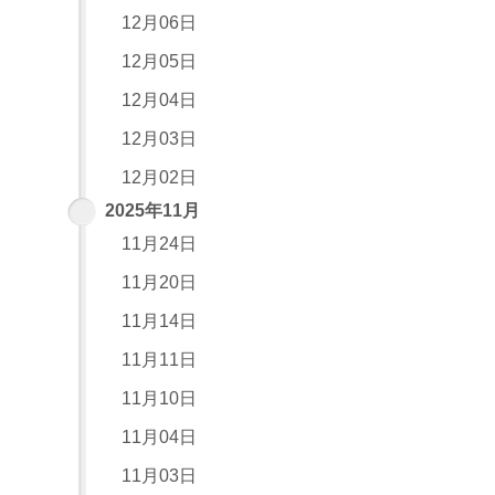
12月06日
12月05日
12月04日
12月03日
12月02日
2025年11月
11月24日
11月20日
11月14日
11月11日
11月10日
11月04日
11月03日