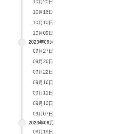
10月20日
10月16日
10月10日
10月09日
2023年09月
09月27日
09月26日
09月22日
09月16日
09月11日
09月10日
09月07日
2023年08月
08月19日