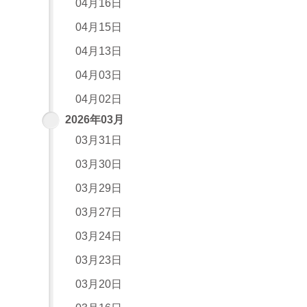
04月16日
04月15日
04月13日
04月03日
04月02日
2026年03月
03月31日
03月30日
03月29日
03月27日
03月24日
03月23日
03月20日