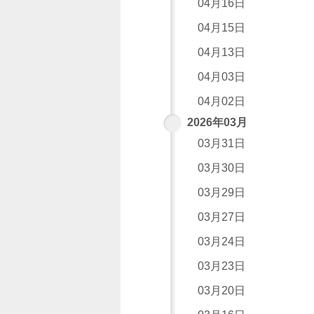
04月16日
04月15日
04月13日
04月03日
04月02日
2026年03月
03月31日
03月30日
03月29日
03月27日
03月24日
03月23日
03月20日