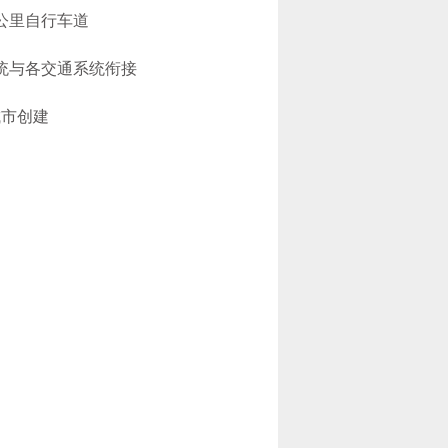
7公里自行车道
系统与各交通系统衔接
城市创建