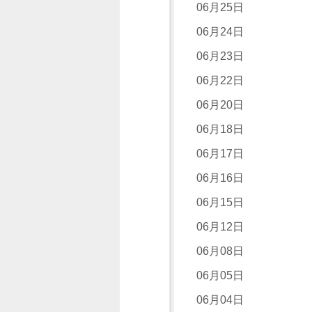
06月25日
06月24日
06月23日
06月22日
06月20日
06月18日
06月17日
06月16日
06月15日
06月12日
06月08日
06月05日
06月04日