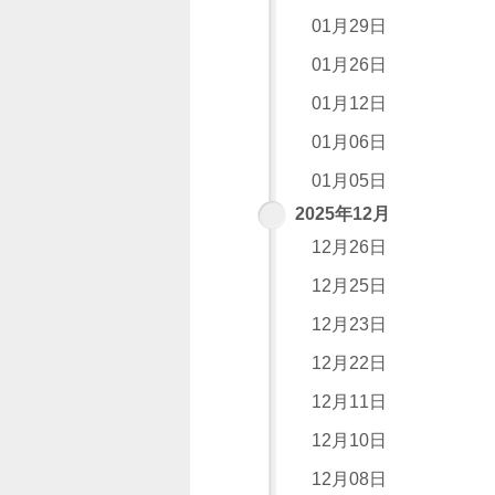
01月29日
01月26日
01月12日
01月06日
01月05日
2025年12月
12月26日
12月25日
12月23日
12月22日
12月11日
12月10日
12月08日