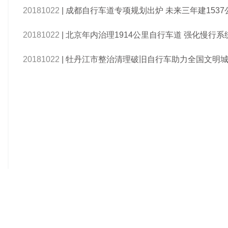
20181022
|
成都自行车道专项规划出炉 未来三年建153
20181022
|
北京年内治理1914公里自行车道 强化慢行
20181022
|
牡丹江市整治清理破旧自行车助力全国文明