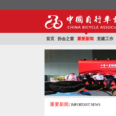
首页
协会之窗
重要新闻
党建工作
重要新闻
IMPORTANT NEWS