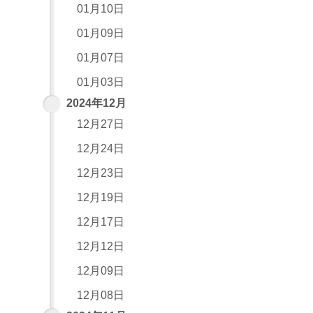
01月10日
01月09日
01月07日
01月03日
2024年12月
12月27日
12月24日
12月23日
12月19日
12月17日
12月12日
12月09日
12月08日