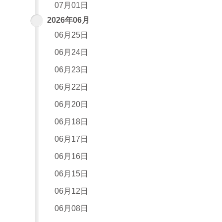
07月01日
2026年06月
06月25日
06月24日
06月23日
06月22日
06月20日
06月18日
06月17日
06月16日
06月15日
06月12日
06月08日