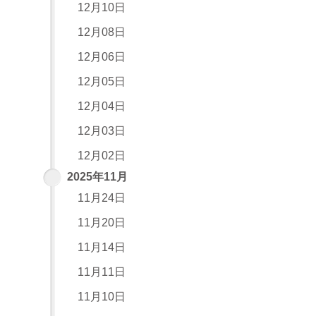
12月10日
12月08日
12月06日
12月05日
12月04日
12月03日
12月02日
2025年11月
11月24日
11月20日
11月14日
11月11日
11月10日