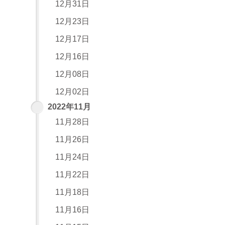
12月31日
12月23日
12月17日
12月16日
12月08日
12月02日
2022年11月
11月28日
11月26日
11月24日
11月22日
11月18日
11月16日