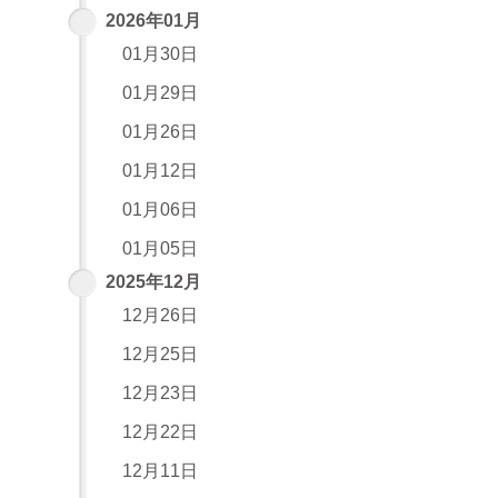
2026年01月
01月30日
01月29日
01月26日
01月12日
01月06日
01月05日
2025年12月
12月26日
12月25日
12月23日
12月22日
12月11日