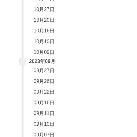
10月27日
10月20日
10月16日
10月10日
10月09日
2023年09月
09月27日
09月26日
09月22日
09月16日
09月11日
09月10日
09月07日