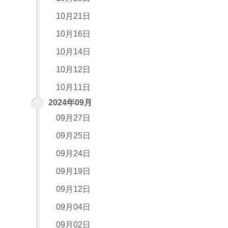
10月21日
10月16日
10月14日
10月12日
10月11日
2024年09月
09月27日
09月25日
09月24日
09月19日
09月12日
09月04日
09月02日