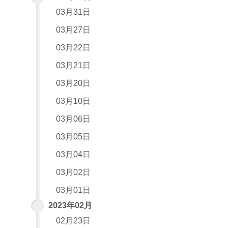
03月31日
03月27日
03月22日
03月21日
03月20日
03月10日
03月06日
03月05日
03月04日
03月02日
03月01日
2023年02月
02月23日