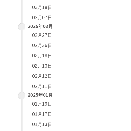
03月18日
03月07日
2025年02月
02月27日
02月26日
02月18日
02月13日
02月12日
02月11日
2025年01月
01月19日
01月17日
01月13日