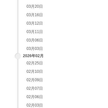
03月20日
03月16日
03月12日
03月11日
03月06日
03月03日
2026年02月
02月25日
02月10日
02月09日
02月07日
02月06日
02月03日