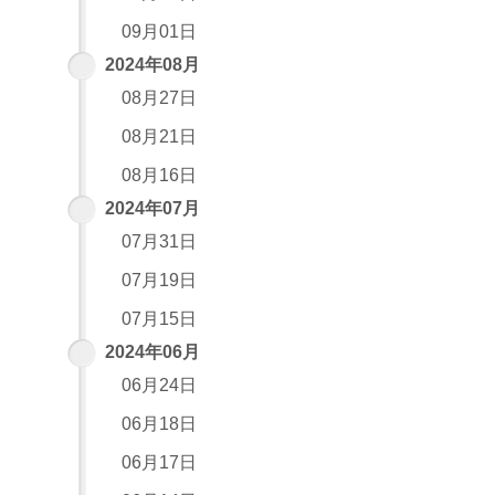
09月01日
2024年08月
08月27日
08月21日
08月16日
2024年07月
07月31日
07月19日
07月15日
2024年06月
06月24日
06月18日
06月17日