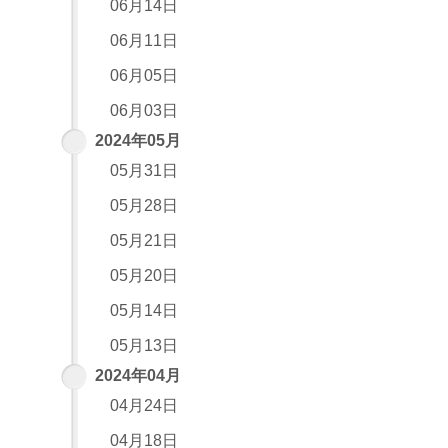
06月14日
06月11日
06月05日
06月03日
2024年05月
05月31日
05月28日
05月21日
05月20日
05月14日
05月13日
2024年04月
04月24日
04月18日