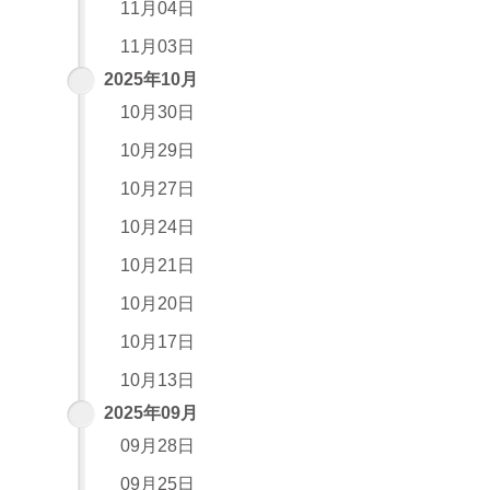
11月04日
11月03日
2025年10月
10月30日
10月29日
10月27日
10月24日
10月21日
10月20日
10月17日
10月13日
2025年09月
09月28日
09月25日