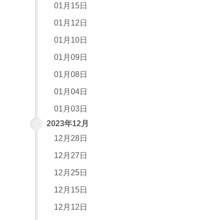
01月15日
01月12日
01月10日
01月09日
01月08日
01月04日
01月03日
2023年12月
12月28日
12月27日
12月25日
12月15日
12月12日