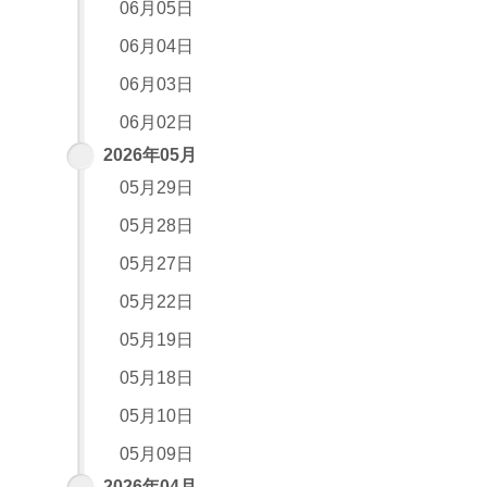
06月05日
06月04日
06月03日
06月02日
2026年05月
05月29日
05月28日
05月27日
05月22日
05月19日
05月18日
05月10日
05月09日
2026年04月