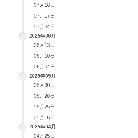
07月18日
07月17日
07月04日
2025年06月
06月13日
06月10日
06月04日
2025年05月
05月30日
05月26日
05月25日
05月16日
2025年04月
04月25日