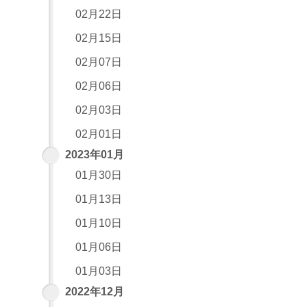
02月22日
02月15日
02月07日
02月06日
02月03日
02月01日
2023年01月
01月30日
01月13日
01月10日
01月06日
01月03日
2022年12月