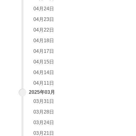
04月24日
04月23日
04月22日
04月18日
04月17日
04月15日
04月14日
04月11日
2025年03月
03月31日
03月28日
03月24日
03月21日