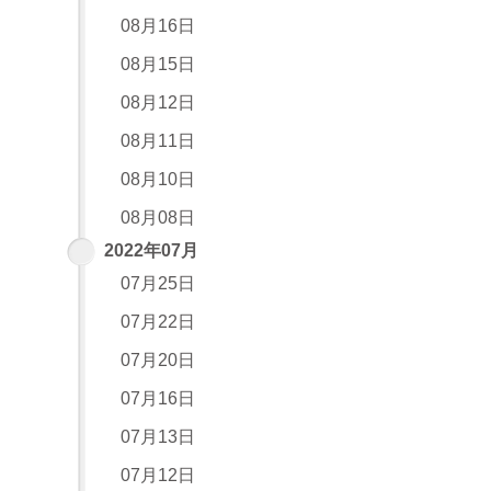
08月16日
08月15日
08月12日
08月11日
08月10日
08月08日
2022年07月
07月25日
07月22日
07月20日
07月16日
07月13日
07月12日