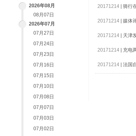
2026年08月
20171214
|
骑行在
08月07日
20171214
|
媒体
2026年07月
07月27日
20171214
|
天津
07月24日
20171214
|
充电
07月23日
20171214
|
法国
07月16日
07月15日
07月10日
07月08日
07月07日
07月03日
07月02日