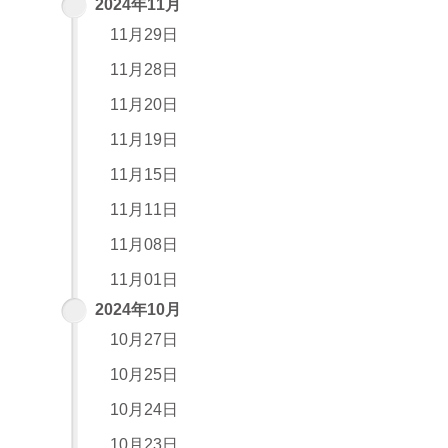
2024年11月
11月29日
11月28日
11月20日
11月19日
11月15日
11月11日
11月08日
11月01日
2024年10月
10月27日
10月25日
10月24日
10月23日