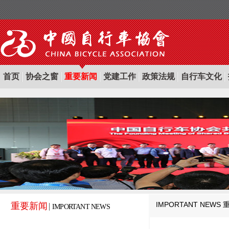
首页
协会之窗
重要新闻
党建工作
政策法规
自行车文化
IMPORTANT NEWS
重要新闻
IMPORTANT NEWS