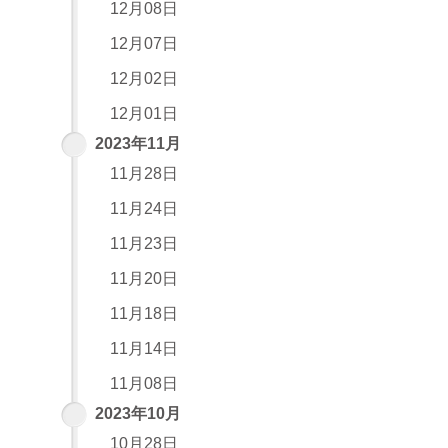
12月08日
12月07日
12月02日
12月01日
2023年11月
11月28日
11月24日
11月23日
11月20日
11月18日
11月14日
11月08日
2023年10月
10月28日