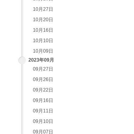
10月27日
10月20日
10月16日
10月10日
10月09日
2023年09月
09月27日
09月26日
09月22日
09月16日
09月11日
09月10日
09月07日