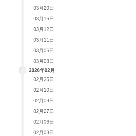
03月20日
03月16日
03月12日
03月11日
03月06日
03月03日
2026年02月
02月25日
02月10日
02月09日
02月07日
02月06日
02月03日