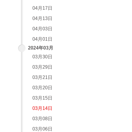
04月17日
04月13日
04月03日
04月01日
2024年03月
03月30日
03月29日
03月21日
03月20日
03月15日
03月14日
03月08日
03月06日