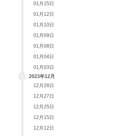
01月15日
01月12日
01月10日
01月09日
01月08日
01月04日
01月03日
2023年12月
12月28日
12月27日
12月25日
12月15日
12月12日