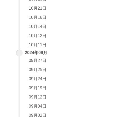
10月21日
10月16日
10月14日
10月12日
10月11日
2024年09月
09月27日
09月25日
09月24日
09月19日
09月12日
09月04日
09月02日