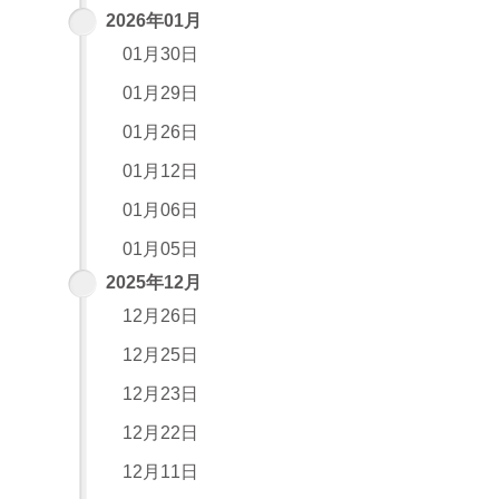
2026年01月
01月30日
01月29日
01月26日
01月12日
01月06日
01月05日
2025年12月
12月26日
12月25日
12月23日
12月22日
12月11日