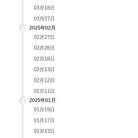
03月18日
03月07日
2025年02月
02月27日
02月26日
02月18日
02月13日
02月12日
02月11日
2025年01月
01月19日
01月17日
01月13日