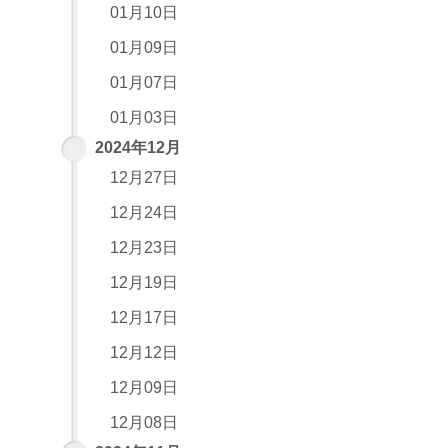
01月10日
01月09日
01月07日
01月03日
2024年12月
12月27日
12月24日
12月23日
12月19日
12月17日
12月12日
12月09日
12月08日