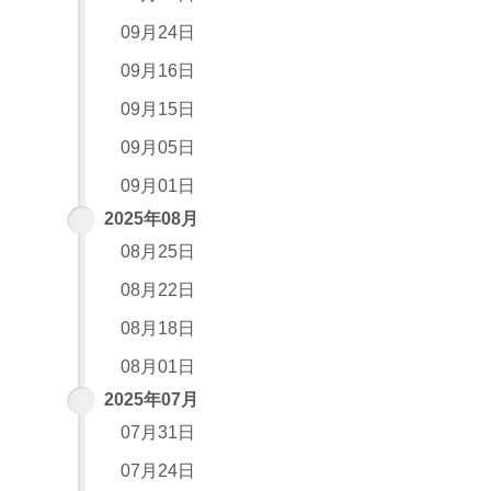
09月24日
09月16日
09月15日
09月05日
09月01日
2025年08月
08月25日
08月22日
08月18日
08月01日
2025年07月
07月31日
07月24日