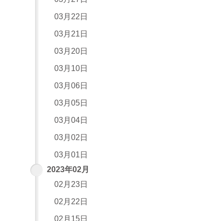
03月22日
03月21日
03月20日
03月10日
03月06日
03月05日
03月04日
03月02日
03月01日
2023年02月
02月23日
02月22日
02月15日