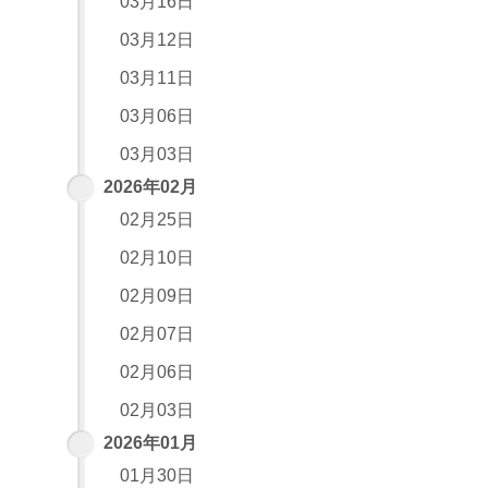
03月16日
03月12日
03月11日
03月06日
03月03日
2026年02月
02月25日
02月10日
02月09日
02月07日
02月06日
02月03日
2026年01月
01月30日