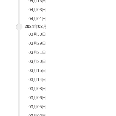
04月13日
04月03日
04月01日
2024年03月
03月30日
03月29日
03月21日
03月20日
03月15日
03月14日
03月08日
03月06日
03月05日
03月02日