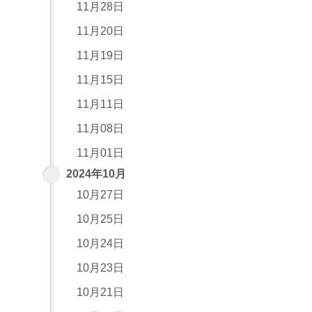
11月28日
11月20日
11月19日
11月15日
11月11日
11月08日
11月01日
2024年10月
10月27日
10月25日
10月24日
10月23日
10月21日