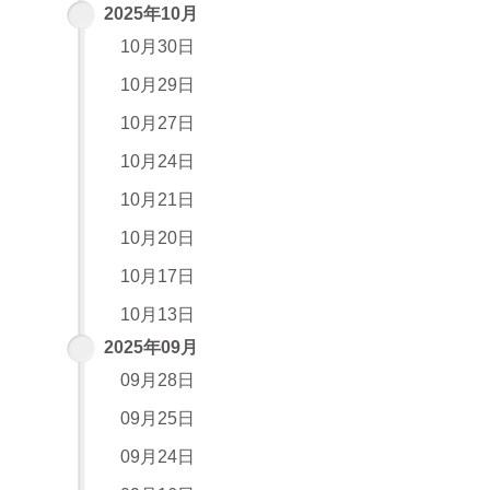
2025年10月
10月30日
10月29日
10月27日
10月24日
10月21日
10月20日
10月17日
10月13日
2025年09月
09月28日
09月25日
09月24日