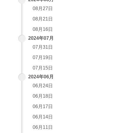
08月27日
08月21日
08月16日
2024年07月
07月31日
07月19日
07月15日
2024年06月
06月24日
06月18日
06月17日
06月14日
06月11日