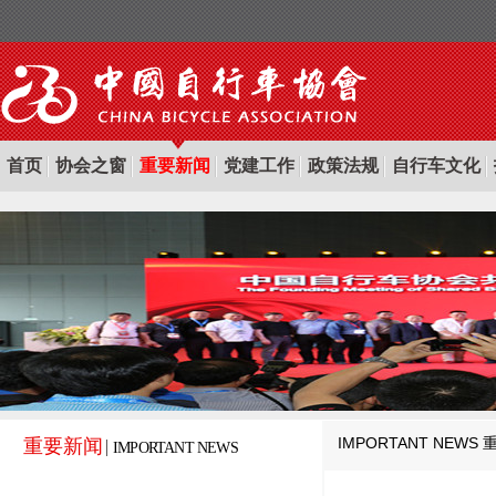
首页
协会之窗
重要新闻
党建工作
政策法规
自行车文化
IMPORTANT NEWS
重要新闻
IMPORTANT NEWS