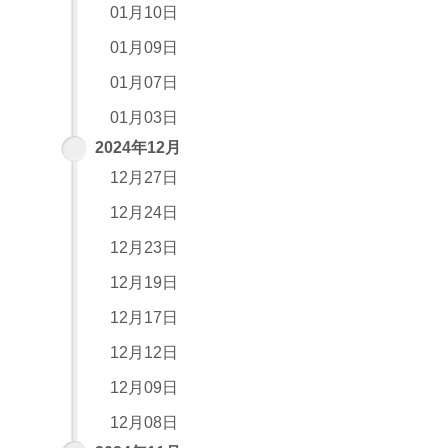
01月10日
01月09日
01月07日
01月03日
2024年12月
12月27日
12月24日
12月23日
12月19日
12月17日
12月12日
12月09日
12月08日