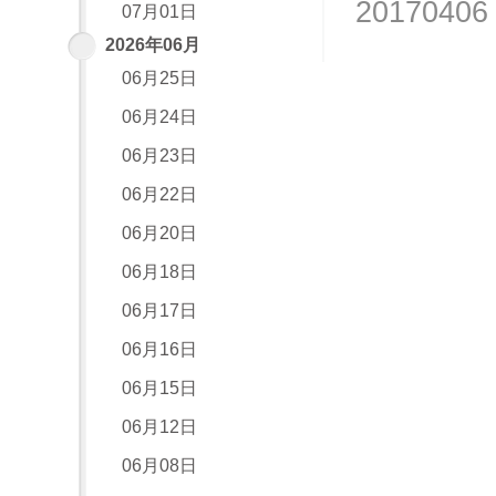
20170406
07月01日
2026年06月
06月25日
06月24日
06月23日
06月22日
06月20日
06月18日
06月17日
06月16日
06月15日
06月12日
06月08日