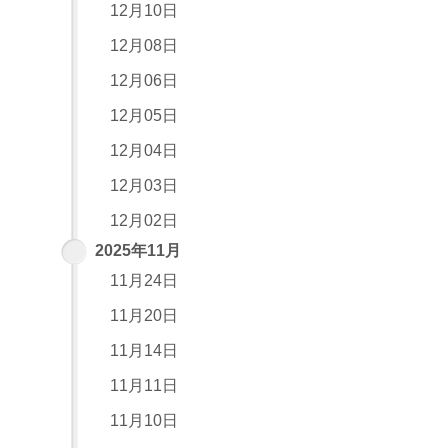
12月10日
12月08日
12月06日
12月05日
12月04日
12月03日
12月02日
2025年11月
11月24日
11月20日
11月14日
11月11日
11月10日