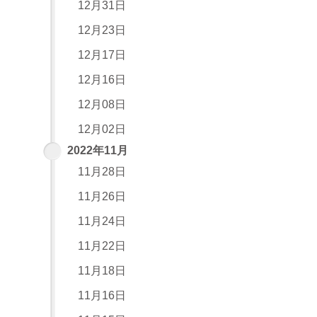
12月31日
12月23日
12月17日
12月16日
12月08日
12月02日
2022年11月
11月28日
11月26日
11月24日
11月22日
11月18日
11月16日