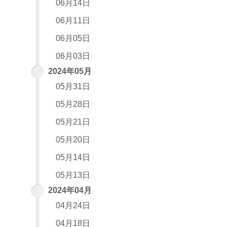
06月14日
06月11日
06月05日
06月03日
2024年05月
05月31日
05月28日
05月21日
05月20日
05月14日
05月13日
2024年04月
04月24日
04月18日