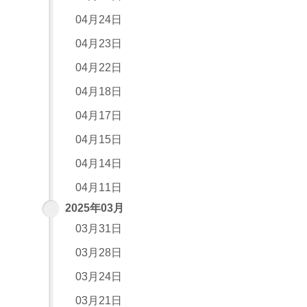
04月24日
04月23日
04月22日
04月18日
04月17日
04月15日
04月14日
04月11日
2025年03月
03月31日
03月28日
03月24日
03月21日