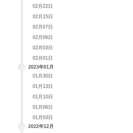
02月22日
02月15日
02月07日
02月06日
02月03日
02月01日
2023年01月
01月30日
01月13日
01月10日
01月06日
01月03日
2022年12月