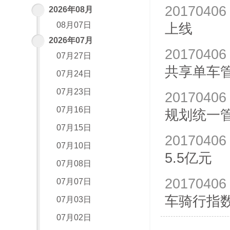
20170406
2026年08月
08月07日
上线
2026年07月
20170406
07月27日
共享单车
07月24日
07月23日
20170406
07月16日
规划统一
07月15日
20170406
07月10日
5.5亿元
07月08日
20170406
07月07日
车骑行指数
07月03日
07月02日