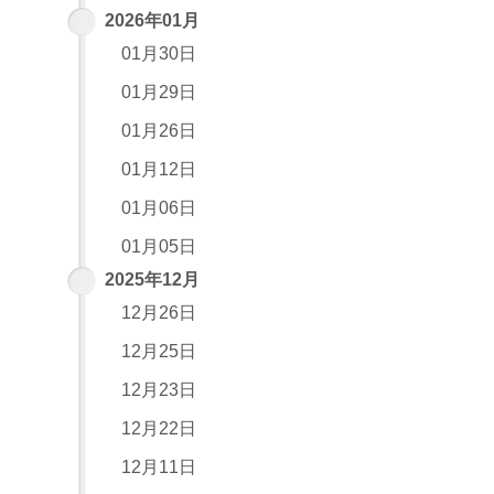
2026年01月
01月30日
01月29日
01月26日
01月12日
01月06日
01月05日
2025年12月
12月26日
12月25日
12月23日
12月22日
12月11日