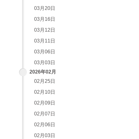
03月20日
03月16日
03月12日
03月11日
03月06日
03月03日
2026年02月
02月25日
02月10日
02月09日
02月07日
02月06日
02月03日