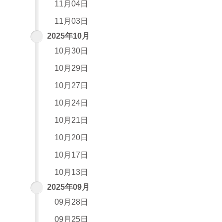
11月04日
11月03日
2025年10月
10月30日
10月29日
10月27日
10月24日
10月21日
10月20日
10月17日
10月13日
2025年09月
09月28日
09月25日