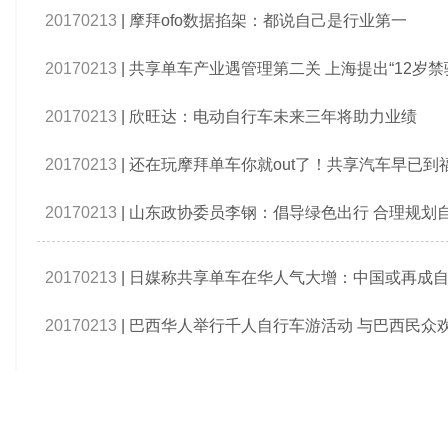
20170213
|
摩拜ofo数据掐架：都说自己是行业第一
20170213
|
共享单车产业遇管理第二关 上海提出“12岁禁
20170213
|
欣旺达：电动自行车未来三年将助力业绩
20170213
|
还在玩摩拜单车你就out了！共享汽车早已到
20170213
|
山东政协委员李钢：倡导绿色出行 合理规划
20170213
|
日媒称共享单车在华人气大增：中国或再成
20170213
|
巴西华人举行千人自行车游活动 与巴西民众