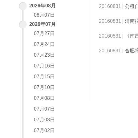
2026年08月
20160831
|
公租
08月07日
20160831
|
渭南
2026年07月
07月27日
20160831
|
《南
07月24日
20160831
|
合肥
07月23日
07月16日
07月15日
07月10日
07月08日
07月07日
07月03日
07月02日