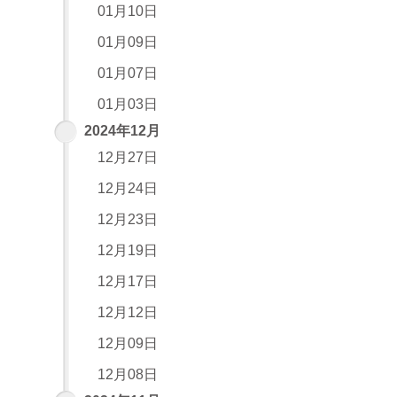
01月10日
01月09日
01月07日
01月03日
2024年12月
12月27日
12月24日
12月23日
12月19日
12月17日
12月12日
12月09日
12月08日