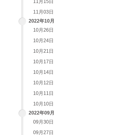
11月15日
11月03日
2022年10月
10月26日
10月24日
10月21日
10月17日
10月14日
10月12日
10月11日
10月10日
2022年09月
09月30日
09月27日