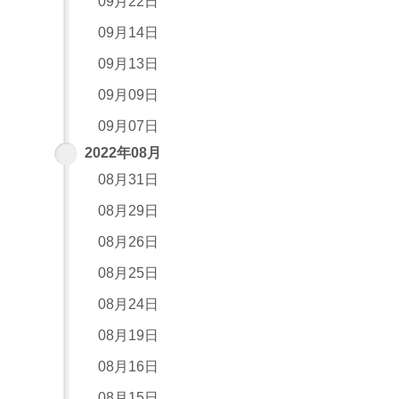
09月22日
09月14日
09月13日
09月09日
09月07日
2022年08月
08月31日
08月29日
08月26日
08月25日
08月24日
08月19日
08月16日
08月15日