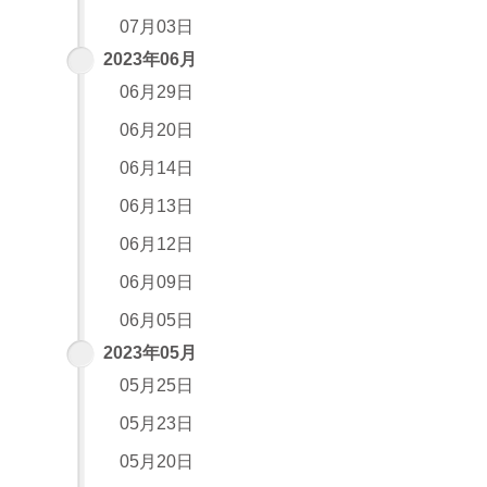
07月03日
2023年06月
06月29日
06月20日
06月14日
06月13日
06月12日
06月09日
06月05日
2023年05月
05月25日
05月23日
05月20日