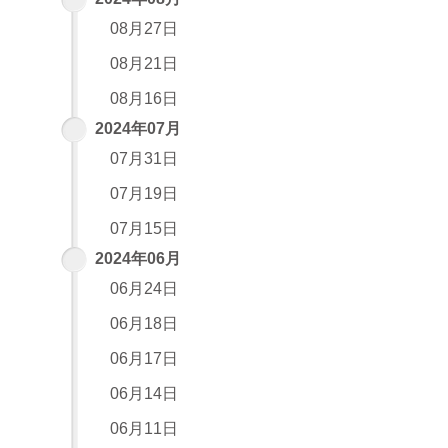
08月27日
08月21日
08月16日
2024年07月
07月31日
07月19日
07月15日
2024年06月
06月24日
06月18日
06月17日
06月14日
06月11日