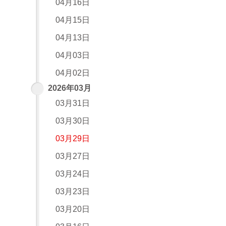
04月16日
04月15日
04月13日
04月03日
04月02日
2026年03月
03月31日
03月30日
03月29日
03月27日
03月24日
03月23日
03月20日