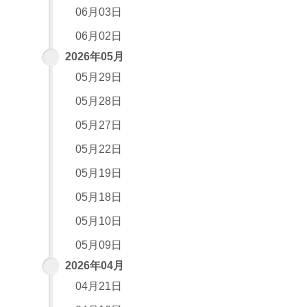
06月03日
06月02日
2026年05月
05月29日
05月28日
05月27日
05月22日
05月19日
05月18日
05月10日
05月09日
2026年04月
04月21日