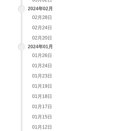
2024年02月
02月28日
02月24日
02月20日
2024年01月
01月26日
01月24日
01月23日
01月19日
01月18日
01月17日
01月15日
01月12日