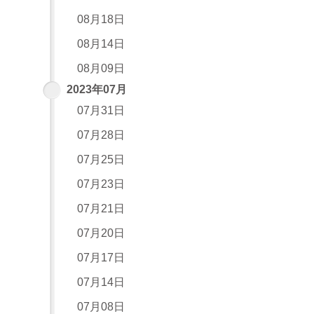
08月18日
08月14日
08月09日
2023年07月
07月31日
07月28日
07月25日
07月23日
07月21日
07月20日
07月17日
07月14日
07月08日