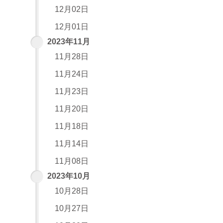
12月02日
12月01日
2023年11月
11月28日
11月24日
11月23日
11月20日
11月18日
11月14日
11月08日
2023年10月
10月28日
10月27日