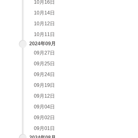
10月16日
10月14日
10月12日
10月11日
2024年09月
09月27日
09月25日
09月24日
09月19日
09月12日
09月04日
09月02日
09月01日
2024年08月