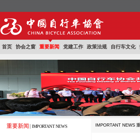
首页
协会之窗
重要新闻
党建工作
政策法规
自行车文化
IMPORTANT NEWS
重要新闻
IMPORTANT NEWS