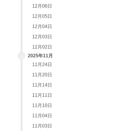
12月06日
12月05日
12月04日
12月03日
12月02日
2025年11月
11月24日
11月20日
11月14日
11月11日
11月10日
11月04日
11月03日