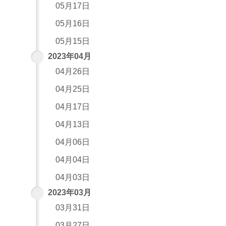
05月17日
05月16日
05月15日
2023年04月
04月26日
04月25日
04月17日
04月13日
04月06日
04月04日
04月03日
2023年03月
03月31日
03月27日