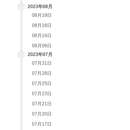
2023年08月
08月19日
08月18日
08月14日
08月09日
2023年07月
07月31日
07月28日
07月25日
07月23日
07月21日
07月20日
07月17日