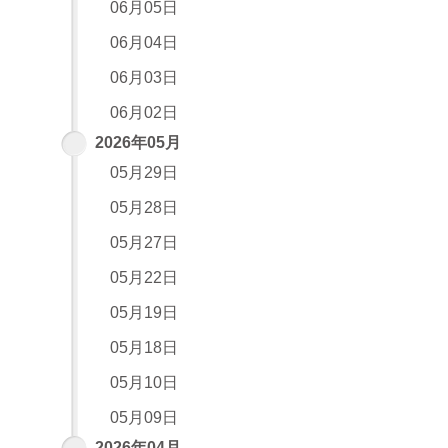
06月05日
06月04日
06月03日
06月02日
2026年05月
05月29日
05月28日
05月27日
05月22日
05月19日
05月18日
05月10日
05月09日
2026年04月