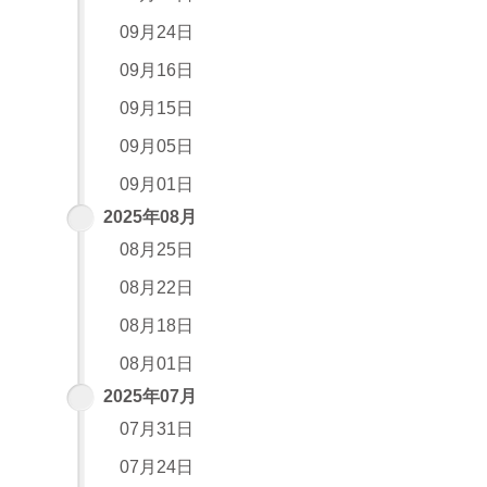
09月24日
09月16日
09月15日
09月05日
09月01日
2025年08月
08月25日
08月22日
08月18日
08月01日
2025年07月
07月31日
07月24日