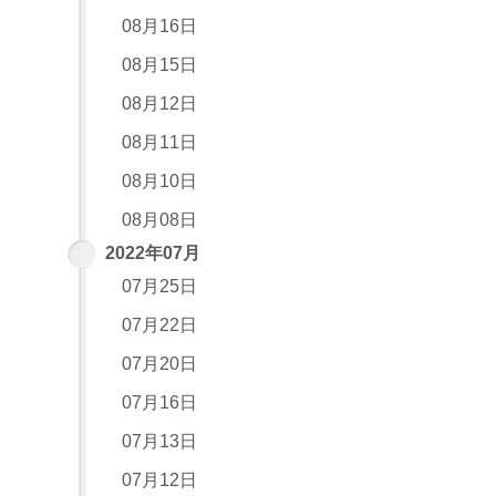
08月16日
08月15日
08月12日
08月11日
08月10日
08月08日
2022年07月
07月25日
07月22日
07月20日
07月16日
07月13日
07月12日