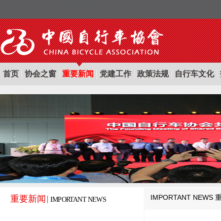
首页
协会之窗
重要新闻
党建工作
政策法规
自行车文化
IMPORTANT NEWS
重要新闻
IMPORTANT NEWS