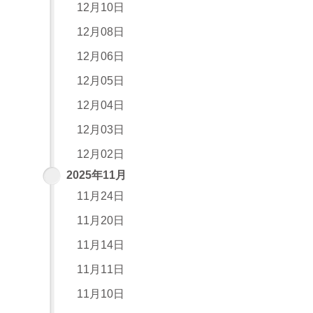
12月10日
12月08日
12月06日
12月05日
12月04日
12月03日
12月02日
2025年11月
11月24日
11月20日
11月14日
11月11日
11月10日