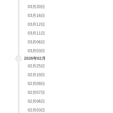
03月20日
03月16日
03月12日
03月11日
03月06日
03月03日
2026年02月
02月25日
02月10日
02月09日
02月07日
02月06日
02月03日