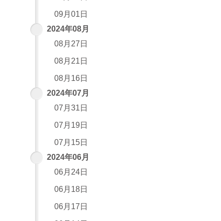
09月01日
2024年08月
08月27日
08月21日
08月16日
2024年07月
07月31日
07月19日
07月15日
2024年06月
06月24日
06月18日
06月17日