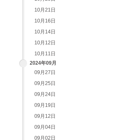
10月21日
10月16日
10月14日
10月12日
10月11日
2024年09月
09月27日
09月25日
09月24日
09月19日
09月12日
09月04日
09月02日