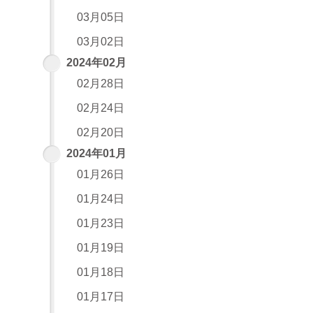
03月05日
03月02日
2024年02月
02月28日
02月24日
02月20日
2024年01月
01月26日
01月24日
01月23日
01月19日
01月18日
01月17日