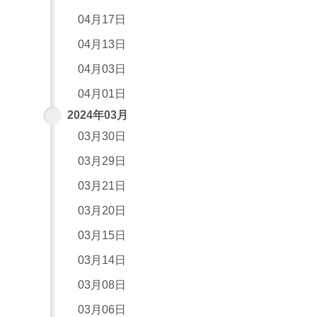
04月17日
04月13日
04月03日
04月01日
2024年03月
03月30日
03月29日
03月21日
03月20日
03月15日
03月14日
03月08日
03月06日