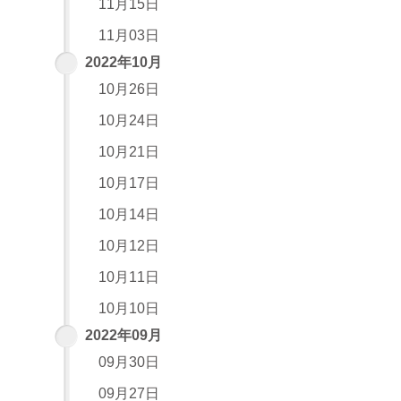
11月15日
11月03日
2022年10月
10月26日
10月24日
10月21日
10月17日
10月14日
10月12日
10月11日
10月10日
2022年09月
09月30日
09月27日