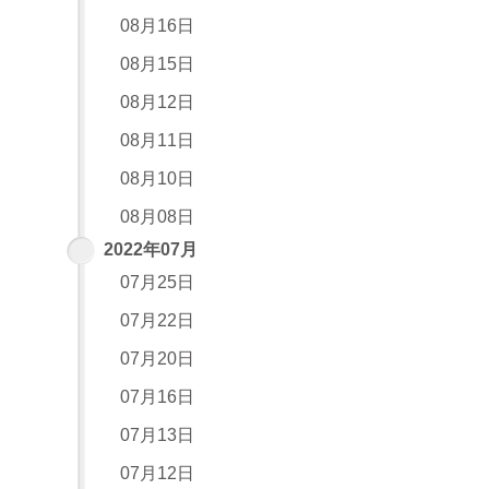
08月16日
08月15日
08月12日
08月11日
08月10日
08月08日
2022年07月
07月25日
07月22日
07月20日
07月16日
07月13日
07月12日