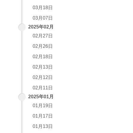
03月18日
03月07日
2025年02月
02月27日
02月26日
02月18日
02月13日
02月12日
02月11日
2025年01月
01月19日
01月17日
01月13日