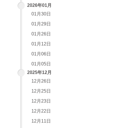
2026年01月
01月30日
01月29日
01月26日
01月12日
01月06日
01月05日
2025年12月
12月26日
12月25日
12月23日
12月22日
12月11日