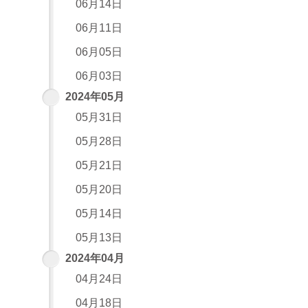
06月14日
06月11日
06月05日
06月03日
2024年05月
05月31日
05月28日
05月21日
05月20日
05月14日
05月13日
2024年04月
04月24日
04月18日