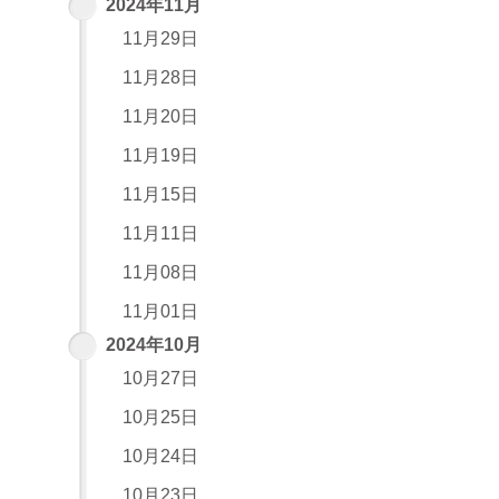
2024年11月
11月29日
11月28日
11月20日
11月19日
11月15日
11月11日
11月08日
11月01日
2024年10月
10月27日
10月25日
10月24日
10月23日